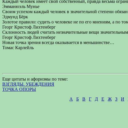
Каждый человек имеет свой собственный, правда весьма ограни
Эмманюэль Мунье
Своим успехом каждый человек в значительной степени обязан 
Эдмунд Бёрк
Золотое правило: судить о человеке не по его мнениям, а по том
Георг Кристоф Лихтенберг
Склонность людей считать незначительные вещи значительным
Георг Кристоф Лихтенберг
Новая точка зрения всегда оказывается в меньшинстве…
Томас Карлейль
Еще цитаты и афоризмы по теме:
ВЗГЛЯДЫ. УБЕЖДЕНИЯ
ТОЧКА ОПОРЫ
А
Б
В
Г
Д
Е
Ж
З
И