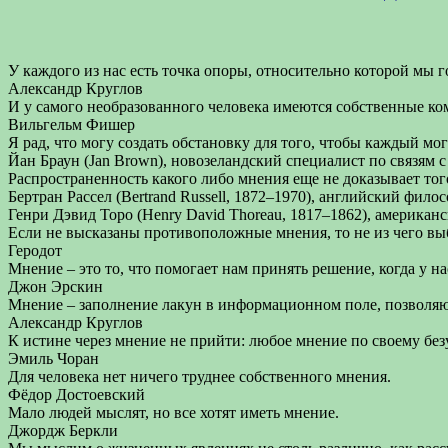
У каждого из нас есть точка опоры, относительно которой мы г
Александр Круглов
И у самого необразованного человека имеются собственные ко
Вильгельм Фишер
Я рад, что могу создать обстановку для того, чтобы каждый мог
Йан Браун (Jan Brown), новозеландский специалист по связям 
Распространенность какого либо мнения еще не доказывает того
Бертран Рассел (Bertrand Russell, 1872–1970), английский фи
Генри Дэвид Торо (Henry David Thoreau, 1817–1862), американ
Если не высказаны противоположные мнения, то не из чего вы
Геродот
Мнение – это то, что помогает нам принять решение, когда у н
Джон Эрскин
Мнение – заполнение лакун в информационном поле, позволяю
Александр Круглов
К истине через мнение не прийти: любое мнение по своему без
Эмиль Чоран
Для человека нет ничего труднее собственного мнения.
Фёдор Достоевский
Мало людей мыслят, но все хотят иметь мнение.
Джордж Беркли