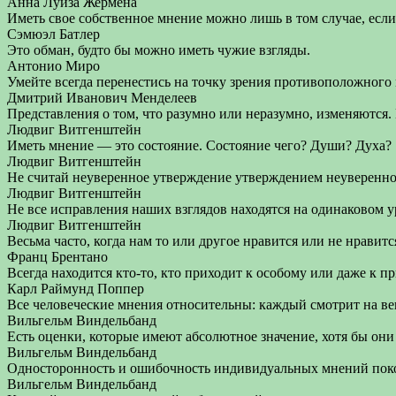
Анна Луиза Жермена
Иметь свое собственное мнение можно лишь в том случае, если 
Сэмюэл Батлер
Это обман, будто бы можно иметь чужие взгляды.
Антонио Миро
Умейте всегда перенестись на точку зрения противоположного м
Дмитрий Иванович Менделеев
Представления о том, что разумно или неразумно, изменяются.
Людвиг Витгенштейн
Иметь мнение — это состояние. Состояние чего? Души? Духа?
Людвиг Витгенштейн
Не считай неуверенное утверждение утверждением неуверенно
Людвиг Витгенштейн
Не все исправления наших взглядов находятся на одинаковом у
Людвиг Витгенштейн
Весьма часто, когда нам то или другое нравится или не нравитс
Франц Брентано
Всегда находится кто-то, кто приходит к особому или даже к 
Карл Раймунд Поппер
Все человеческие мнения относительны: каждый смотрит на вещ
Вильгельм Виндельбанд
Есть оценки, которые имеют абсолютное значение, хотя бы он
Вильгельм Виндельбанд
Односторонность и ошибочность индивидуальных мнений поко
Вильгельм Виндельбанд