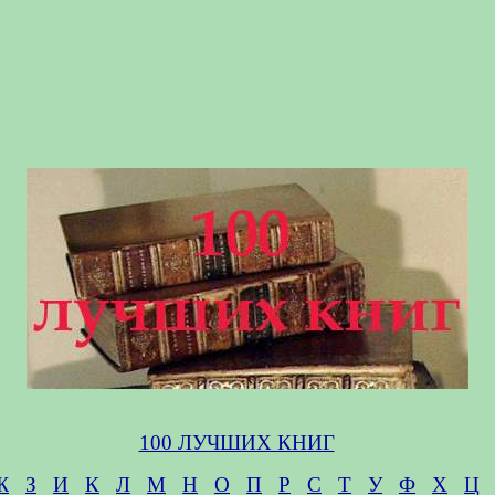
100 ЛУЧШИХ КНИГ
Ж
З
И
К
Л
М
Н
О
П
Р
С
Т
У
Ф
Х
Ц