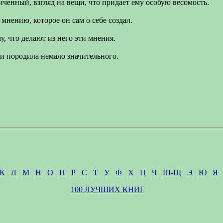
ченный, взгляд на вещи, что придает ему особую весомость.
мнению, которое он сам о себе создал.
у, что делают из него эти мнения.
и породила немало значительного.
К
Л
М
Н
О
П
Р
С
Т
У
Ф
Х
Ц
Ч
Ш-Щ
Э
Ю
Я
100 ЛУЧШИХ КНИГ