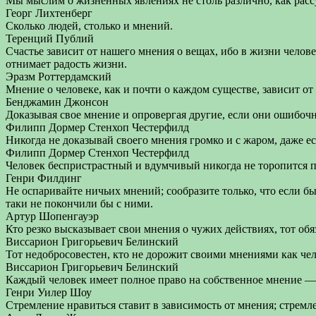
Мы мыслим о жизненных явлениях не столь различно, как расс
Георг Лихтенберг
Сколько людей, столько и мнений.
Теренций Публий
Счастье зависит от нашего мнения о вещах, ибо в жизни челове
отнимает радость жизни.
Эразм Роттердамский
Мнение о человеке, как и почти о каждом существе, зависит от т
Бенджамин Джонсон
Доказывая свое мнение и опровергая другие, если они ошибочны
Филипп Дормер Стенхоп Честерфилд
Никогда не доказывай своего мнения громко и с жаром, даже е
Филипп Дормер Стенхоп Честерфилд
Человек беспристрастный и вдумчивый никогда не торопится п
Генри Филдинг
Не оспаривайте ничьих мнений; сообразите только, что если бы
таки не покончили бы с ними.
Артур Шопенгауэр
Кто резко высказывает свои мнения о чужих действиях, тот обя
Виссарион Григорьевич Белинский
Тот недобросовестен, кто не дорожит своими мнениями как чел
Виссарион Григорьевич Белинский
Каждый человек имеет полное право на собственное мнение — 
Генри Уилер Шоу
Стремление нравиться ставит в зависимость от мнения; стрем