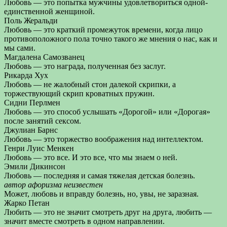
Любовь — это попытка мужчины удовлетвориться одной-
единственной женщиной.
Поль Жеральди
Любовь — это краткий промежуток времени, когда лицо
противоположного пола точно такого же мнения о нас, как и
мы сами.
Магдалена Самозванец
Любовь — это награда, полученная без заслуг.
Рикарда Хух
Любовь — не жалобный стон далекой скрипки, а
торжествующий скрип кроватных пружин.
Сидни Перлмен
Любовь — это способ услышать «Дорогой» или «Дорогая»
после занятий сексом.
Джулиан Барнс
Любовь — это торжество воображения над интеллектом.
Генри Луис Менкен
Любовь — это все. И это все, что мы знаем о ней.
Эмили Дикинсон
Любовь — последняя и самая тяжелая детская болезнь.
автор афоризма неизвестен
Может, любовь и вправду болезнь, но, увы, не заразная.
Жарко Петан
Любить — это не значит смотреть друг на друга, любить —
значит вместе смотреть в одном направлении.