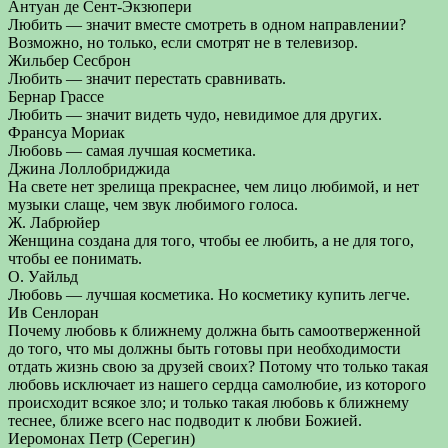
Антуан де Сент-Экзюпери
Любить — значит вместе смотреть в одном направлении?
Возможно, но только, если смотрят не в телевизор.
Жильбер Сесброн
Любить — значит перестать сравнивать.
Бернар Грассе
Любить — значит видеть чудо, невидимое для других.
Франсуа Мориак
Любовь — самая лучшая косметика.
Джина Лоллобриджида
На свете нет зрелища прекраснее, чем лицо любимой, и нет
музыки слаще, чем звук любимого голоса.
Ж. Лабрюйер
Женщина создана для того, чтобы ее любить, а не для того,
чтобы ее понимать.
О. Уайльд
Любовь — лучшая косметика. Но косметику купить легче.
Ив Сенлоран
Почему любовь к ближнему должна быть самоотверженной
до того, что мы должны быть готовы при необходимости
отдать жизнь свою за друзей своих? Потому что только такая
любовь исключает из нашего сердца самолюбие, из которого
происходит всякое зло; и только такая любовь к ближнему
теснее, ближе всего нас подводит к любви Божией.
Иеромонах Петр (Серегин)