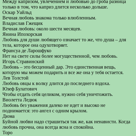
Между капризом, увлечением и любовью до гроба разница
только в том, что каприз длится несколько дольше.
Оскар Уайльд
Вечная любовь знакома только влюбленным.
Владислав Гжещик
Вечная любовь: около шести месяцев.
Янина Ипохорская
Любовь для души любящего означает то же, что душа – для
тела, которое она одухотворяет.
Франсуа де Ларошфуко
Нет на свете силы более могущественной, чем любовь.
Игорь Стравинский
Любовь – это бесценный дар. Это единственная вещь,
которую мы можем подарить и все же она у тебя остается.
Лев Толстой
Любовь овцы к волку длится до последнего вздоха.
Юзеф Булатович
Чтобы отдать себя целиком, нужно себя уничтожить.
Виолетта Ледюк
Любовь без уважения далеко не идет и высоко не
поднимается: это ангел с одним крылом.
Дюма
Буйной любви надо страшиться так же, как ненависти. Когда
любовь прочна, она всегда ясна и спокойна.
Торо