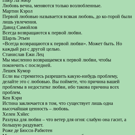
Пьер Ла Мюр
Любовь вечна, меняются только возлюбленные.
Мартин Кэрол
Первой любовью называется всякая любовь, до ко-торой были
лишь увлечения.
Давид Самойлов
Всегда возвращаются к первой любви.
Шарль Этьен
«Всегда возвращаются к первой любви». Может быть. Но
каждый раз с другой целью.
Станислав Ежи Лец
Мы мысленно возвращаемся к первой любви, чтобы
покончить с последней.
Лешек Кумор
Если вы стремитесь разрешить какую-нибудь проблему,
делайте это с любовью. Вы поймете, что причина вашей
проблемы в недостатке любви, ибо такова причина всех
проблем.
Кен Кэри
Истина заключается в том, что существует лишь одна
высочайшая ценность – любовь.
Хелен Хэйес
Разлука для любви – что ветер для огня: слабую она гасит, а
большую раздувает.
Роже де Бюсси-Рабютен