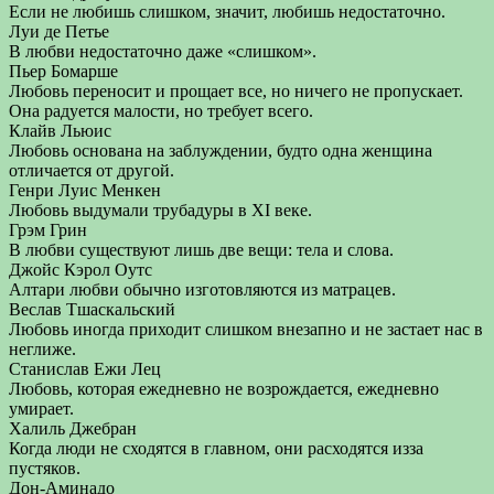
Если не любишь слишком, значит, любишь недостаточно.
Луи де Петье
В любви недостаточно даже «слишком».
Пьер Бомарше
Любовь переносит и прощает все, но ничего не пропускает.
Она радуется малости, но требует всего.
Клайв Льюис
Любовь основана на заблуждении, будто одна женщина
отличается от другой.
Генри Луис Менкен
Любовь выдумали трубадуры в XI веке.
Грэм Грин
В любви существуют лишь две вещи: тела и слова.
Джойс Кэрол Оутс
Алтари любви обычно изготовляются из матрацев.
Веслав Тшаскальский
Любовь иногда приходит слишком внезапно и не застает нас в
неглиже.
Станислав Ежи Лец
Любовь, которая ежедневно не возрождается, ежедневно
умирает.
Халиль Джебран
Когда люди не сходятся в главном, они расходятся изза
пустяков.
Дон-Аминадо