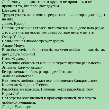
Любимому прощают то, что другим не прощают, и не
прощают то, что прощают другим.
Шевелев И.Н.
Трудно упасть на колени перед женщиной, которая уже сидит
на них.
Лешек Кумор
Настоящая великая страсть встречается ныне довольно редко.
Это привилегия людей, которым больше нечего делать.
Оскар Уайльд
Возвышенная любовь требует досуга.
Андре Моруа
Если бы я тебя любил, если бы ты меня любила, — как бы мы
друг друга любили!
Поль Жеральди
Постоянно обожаемая женщина теряет чувство реальности.
Зыгмунт Калужиньский
Безграничная любовь развращает безгранично.
Жанна Голоногова
Как только любовь отдает все, она кончает банкротством.
Кристиан Фридрих Геббель
Разлюбив, не плачешь. Плачешь, когда разлюбили тебя.
Карла Лэйн
Нет утраты болезненней и кратковременней, чем утрата
любимой женщины.
Люк де Вовенарг