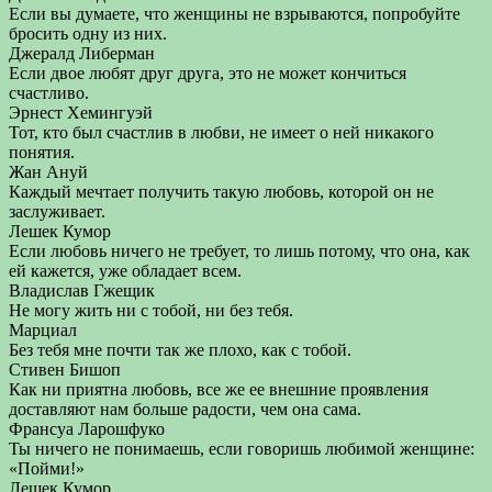
Если вы думаете, что женщины не взрываются, попробуйте
бросить одну из них.
Джералд Либерман
Если двое любят друг друга, это не может кончиться
счастливо.
Эрнест Хемингуэй
Тот, кто был счастлив в любви, не имеет о ней никакого
понятия.
Жан Ануй
Каждый мечтает получить такую любовь, которой он не
заслуживает.
Лешек Кумор
Если любовь ничего не требует, то лишь потому, что она, как
ей кажется, уже обладает всем.
Владислав Гжещик
Не могу жить ни с тобой, ни без тебя.
Марциал
Без тебя мне почти так же плохо, как с тобой.
Стивен Бишоп
Как ни приятна любовь, все же ее внешние проявления
доставляют нам больше радости, чем она сама.
Франсуа Ларошфуко
Ты ничего не понимаешь, если говоришь любимой женщине:
«Пойми!»
Лешек Кумор