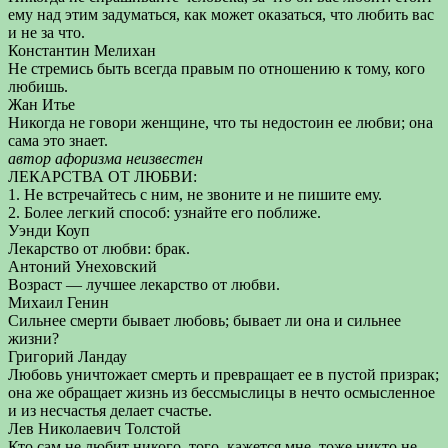
ему над этим задуматься, как может оказаться, что любить вас
и не за что.
Константин Мелихан
Не стремись быть всегда правым по отношению к тому, кого
любишь.
Жан Итье
Никогда не говори женщине, что ты недостоин ее любви; она
сама это знает.
автор афоризма неизвестен
ЛЕКАРСТВА ОТ ЛЮБВИ:
1. Не встречайтесь с ним, не звоните и не пишите ему.
2. Более легкий способ: узнайте его поближе.
Уэнди Коуп
Лекарство от любви: брак.
Антоний Унеховский
Возраст — лучшее лекарство от любви.
Михаил Генин
Сильнее смерти бывает любовь; бывает ли она и сильнее
жизни?
Григорий Ландау
Любовь уничтожает смерть и превращает ее в пустой призрак;
она же обращает жизнь из бессмыслицы в нечто осмысленное
и из несчастья делает счастье.
Лев Николаевич Толстой
Кто сам не любит никого, того, кажется мне, тоже никто не