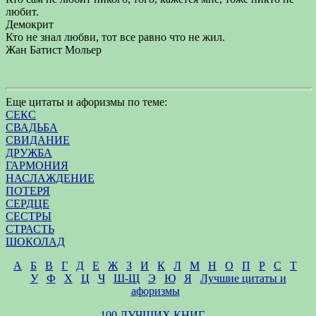
любит.
Демокрит
Кто не знал любви, тот все равно что не жил.
Жан Батист Мольер
Еще цитаты и афоризмы по теме:
СЕКС
СВАДЬБА
СВИДАНИЕ
ДРУЖБА
ГАРМОНИЯ
НАСЛАЖДЕНИЕ
ПОТЕРЯ
СЕРДЦЕ
СЕСТРЫ
СТРАСТЬ
ШОКОЛАД
А
Б
В
Г
Д
Е
Ж
З
И
К
Л
М
Н
О
П
Р
С
Т
У
Ф
Х
Ц
Ч
Ш-Щ
Э
Ю
Я
Лучшие цитаты и
афоризмы
100 ЛУЧШИХ КНИГ