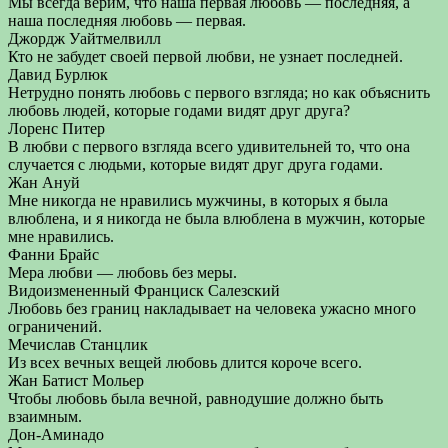
Мы всегда верим, что наша первая любовь — последняя, а
наша последняя любовь — первая.
Джордж Уайтмелвилл
Кто не забудет своей первой любви, не узнает последней.
Давид Бурлюк
Нетрудно понять любовь с первого взгляда; но как объяснить
любовь людей, которые годами видят друг друга?
Лоренс Питер
В любви с первого взгляда всего удивительней то, что она
случается с людьми, которые видят друг друга годами.
Жан Ануй
Мне никогда не нравились мужчины, в которых я была
влюблена, и я никогда не была влюблена в мужчин, которые
мне нравились.
Фанни Брайс
Мера любви — любовь без меры.
Видоизмененный Франциск Салезский
Любовь без границ накладывает на человека ужасно много
ограничений.
Мечислав Станцлик
Из всех вечных вещей любовь длится короче всего.
Жан Батист Мольер
Чтобы любовь была вечной, равнодушие должно быть
взаимным.
Дон-Аминадо