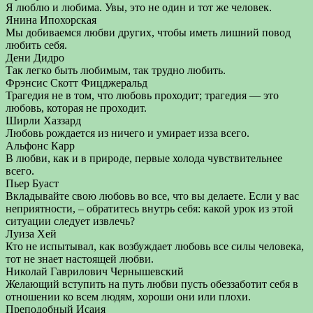
Я люблю и любима. Увы, это не один и тот же человек.
Янина Ипохорская
Мы добиваемся любви других, чтобы иметь лишний повод
любить себя.
Дени Дидро
Так легко быть любимым, так трудно любить.
Фрэнсис Скотт Фицджеральд
Трагедия не в том, что любовь проходит; трагедия — это
любовь, которая не проходит.
Ширли Хаззард
Любовь рождается из ничего и умирает изза всего.
Альфонс Карр
В любви, как и в природе, первые холода чувствительнее
всего.
Пьер Буаст
Вкладывайте свою любовь во все, что вы делаете. Если у вас
неприятности, – обратитесь внутрь себя: какой урок из этой
ситуации следует извлечь?
Луиза Хей
Кто не испытывал, как возбуждает любовь все силы человека,
тот не знает настоящей любви.
Николай Гаврилович Чернышевский
Желающий вступить на путь любви пусть обеззаботит себя в
отношении ко всем людям, хороши они или плохи.
Преподобный Исаия