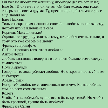
Он уже не любит эту женщину, любимую десять лет назад.
Еще бы! И она не та, и он не тот. Он был молод, она тоже;
теперь она совсем другая. Ту, прежнюю, он, быть может, все
еще любил бы.
Блез Паскаль
Только некрасивая женщина способна любить понастоящему,
потому что не влюблена в себя.
Корнель Макушиньский
Одинаково трудно угодить и тому, кто любит очень сильно, и
тому, кто уже совсем не любит.
Франсуа Ларошфуко
Я ей не прощаю того, что я любил ее.
Антон Чехов
Любовь заставляет поверить в то, в чем больше всего следует
сомневаться.
Поль Жеральди
Говорят, что ложь убивает любовь. Но откровенность убивает
ее быстрее.
Абель Эрман
Когда тебя любят, не сомневаешься ни в чем. Когда любишь
сам, во всем сомневаешься.
Колетт
Чтобы быть любимой, лучше всего быть красивой. Но чтобы
быть красивой, нужно быть любимой.
Франсуаза Саган