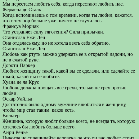
Мы перестаем любить себя, когда перестают любить нас.
Жермена де Сталь
Когда вспоминаешь о том времени, когда ты любил, кажется,
что с тех пор больше уже ничего не случилось.
Франсуа Мориак
Что устраняет силу тяготения? Сила привычки.
Станислав Ежи Лец
Она отдалась ему, но не хотела взять себя обратно.
Станислав Ежи Лец
Любовь как ртуть: можно удержать ее в открытой ладони, но
не в сжатой руке.
Дороти Паркер
Любите женщину такой, какой вы ее сделали, или сделайте ее
такой, какой вы ее любите.
Хуана де ла Крус
Любовь должна прощать все грехи, только не грех против
любви.
Оскар Уайльд
Достаточно было одному мужчине влюбиться в женщину,
чтобы мир стал таким, каков есть.
Вольтер
Женщина, которую любят больше всего, не всегда та, которую
хотелось бы любить больше всего.
Анри Ренье
Никогда не спрашивайте человека, за что он вас любит: стоит