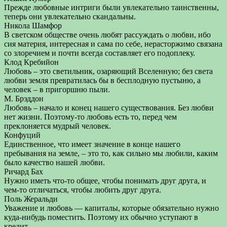
Прежде любовные интриги были увлекательно таинственны,
теперь они увлекательно скандальны.
Никола Шамфор
В светском обществе очень любят рассуждать о любви, ибо
сия материя, интересная и сама по себе, нерасторжимо связана
со злоречием и почти всегда составляет его подоплеку.
Клод Кребийон
Любовь – это светильник, озаряющий Вселенную; без света
любви земля превратилась бы в бесплодную пустыню, а
человек – в пригоршню пыли.
М. Брэддон
Любовь – начало и конец нашего существования. Без любви
нет жизни. Поэтому-то любовь есть то, перед чем
преклоняется мудрый человек.
Конфуций
Единственное, что имеет значение в конце нашего
пребывания на земле, – это то, как сильно мы любили, каким
было качество нашей любви.
Ричард Бах
Нужно иметь что-то общее, чтобы понимать друг друга, и
чем-то отличаться, чтобы любить друг друга.
Поль Жеральди
Уважение и любовь — капиталы, которые обязательно нужно
куда-нибудь поместить. Поэтому их обычно уступают в
кредит.