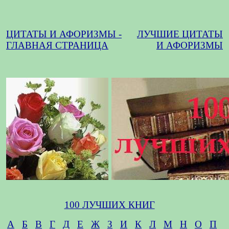
ЦИТАТЫ И АФОРИЗМЫ -
ЛУЧШИЕ ЦИТАТЫ
ГЛАВНАЯ СТРАНИЦА
И АФОРИЗМЫ
100 ЛУЧШИХ КНИГ
А
Б
В
Г
Д
Е
Ж
З
И
К
Л
М
Н
О
П