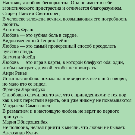
Настоящая любовь бескорыстна. Она не имеет в себе
эгоистического пристрастия и отличается благоразумием.
Старец Паисий Святогорец
В человеке заложена вечная, возвышающая его потребность
любить.
Анатоль Франс
Любовь — это зубная боль в сердце.
Видоизмененный Генрих Гейне
Любовь — это самый проверенный способ преодолеть
чувство стыда.
Зигмунд Фрейд
Любовь — это игра в карты, в которой блефуют оба: один,
чтобы выиграть, другой, чтобы не проиграть.
Анри Ренье
Истинная любовь похожа на привидение: все о ней говорят,
но мало кто ее видел.
Франсуа Ларошфуко
С любовью случилось то же, что с привидениями: с тех пор
как в них перестали верить, они уже никому не показываются.
Магдалена Самозванец
В ревматизм и в настоящую любовь не верят до первого
приступа.
Мария Эбнерэшенбах
Не полюбив, нельзя прийти к мысли, что любви не бывает.
Александр Кулич