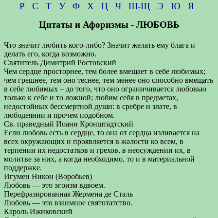
Р
С
Т
У
Ф
Х
Ц
Ч
Ш-Щ
Э
Ю
Я
Цитаты и Афоризмы - ЛЮБОВЬ
Что значит любить кого-либо? Значит желать ему блага и
делать его, когда возможно.
Святитель Димитрий Ростовский
Чем сердце просторнее, тем более вмещает в себе любимых;
чем грешнее, тем оно теснее, тем менее оно способно вмещать
в себе любимых – до того, что оно ограничивается любовью
только к себе и то ложной; любим себя в предметах,
недостойных бессмертной души: в сребре и злате, в
любодеянии и прочем подобном.
Св. праведный Иоанн Кронштадтский
Если любовь есть в сердце, то она от сердца изливается на
всех окружающих и проявляется в жалости ко всем, в
терпении их недостатков и грехов, в неосуждении их, в
молитве за них, а когда необходимо, то и в материальной
поддержке.
Игумен Никон (Воробьев)
Любовь — это эгоизм вдвоем.
Перефразированная Жермена де Сталь
Любовь — это взаимное святотатство.
Кароль Ижиковский