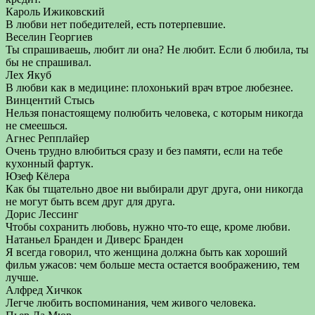
Кароль Ижиковский
В любви нет победителей, есть потерпевшие.
Веселин Георгиев
Ты спрашиваешь, любит ли она? Не любит. Если б любила, ты
бы не спрашивал.
Лех Якуб
В любви как в медицине: плохонький врач втрое любезнее.
Винцентий Стысь
Нельзя понастоящему полюбить человека, с которым никогда
не смеешься.
Агнес Репплайер
Очень трудно влюбиться сразу и без памяти, если на тебе
кухонный фартук.
Юзеф Кёлера
Как бы тщательно двое ни выбирали друг друга, они никогда
не могут быть всем друг для друга.
Дорис Лессинг
Чтобы сохранить любовь, нужно что-то еще, кроме любви.
Натаньел Бранден и Диверс Бранден
Я всегда говорил, что женщина должна быть как хороший
фильм ужасов: чем больше места остается воображению, тем
лучше.
Алфред Хичкок
Легче любить воспоминания, чем живого человека.