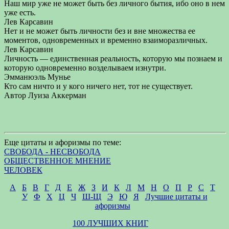
Наш мир уже не может быть без личного бытия, ибо оно в нем
уже есть.
Лев Карсавин
Нет и не может быть личности без и вне множества ее
моментов, одновременных и временно взаиморазличных.
Лев Карсавин
Личность — единственная реальность, которую мы познаем и
которую одновременно возделываем изнутри.
Эмманюэль Мунье
Кто сам ничто и у кого ничего нет, тот не существует.
Автор Луиза Аккерман
Еще цитаты и афоризмы по теме:
СВОБОДА - НЕСВОБОДА
ОБЩЕСТВЕННОЕ МНЕНИЕ
ЧЕЛОВЕК
А
Б
В
Г
Д
Е
Ж
З
И
К
Л
М
Н
О
П
Р
С
Т
У
Ф
Х
Ц
Ч
Ш-Щ
Э
Ю
Я
Лучшие цитаты и
афоризмы
100 ЛУЧШИХ КНИГ