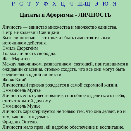
Р
С
Т
У
Ф
Х
Ц
Ч
Ш-Щ
Э
Ю
Я
Цитаты и Афоризмы - ЛИЧНОСТЬ
Личность — единство множества и множество единства.
Петр Николаевич Савицкий
Быть личностью — это значит быть самостоятельным
источником действия.
Эмиль Дюркгейм
Только личность свободна.
Жак Маритен
Между лавочником, развратником, святошей, притаившимся в
ожидании спасения, столько сходств, что все они могут быть
соединены в одной личности.
Жорж Батай
Личностный призыв рождается в самой скромной жизни.
Эмманюэль Мунъе
Личность есть существование, способное отделиться от себя,
стать открытой другому.
Эмманюэль Мунье
Личность характеризуется не только тем, что она делает, но и
тем, как она это делает.
Фридрих Энгельс
Личности мало прав, ей надобно обеспечение и воспитание,