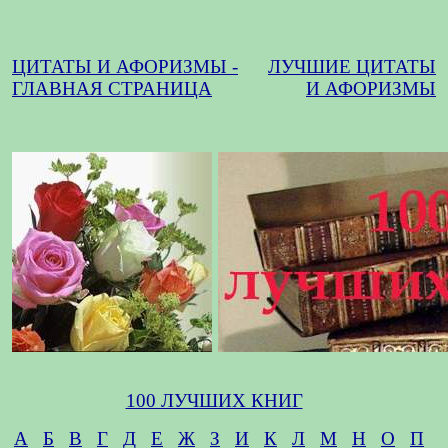
ЦИТАТЫ И АФОРИЗМЫ -
ЛУЧШИЕ ЦИТАТЫ
ГЛАВНАЯ СТРАНИЦА
И АФОРИЗМЫ
100 ЛУЧШИХ КНИГ
А
Б
В
Г
Д
Е
Ж
З
И
К
Л
М
Н
О
П