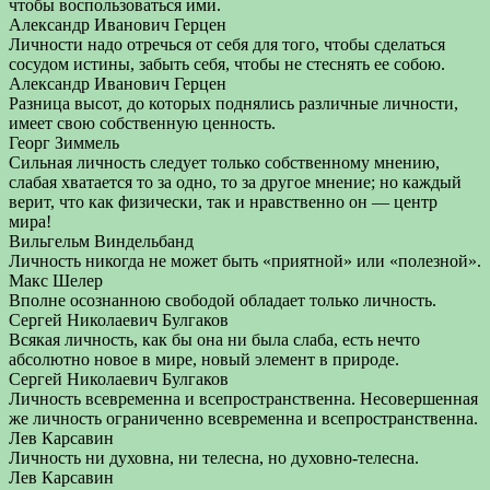
чтобы воспользоваться ими.
Александр Иванович Герцен
Личности надо отречься от себя для того, чтобы сделаться
сосудом истины, забыть себя, чтобы не стеснять ее собою.
Александр Иванович Герцен
Разница высот, до которых поднялись различные личности,
имеет свою собственную ценность.
Георг Зиммель
Сильная личность следует только собственному мнению,
слабая хватается то за одно, то за другое мнение; но каждый
верит, что как физически, так и нравственно он — центр
мира!
Вильгельм Виндельбанд
Личность никогда не может быть «приятной» или «полезной».
Макс Шелер
Вполне осознанною свободой обладает только личность.
Сергей Николаевич Булгаков
Всякая личность, как бы она ни была слаба, есть нечто
абсолютно новое в мире, новый элемент в природе.
Сергей Николаевич Булгаков
Личность всевременна и всепространственна. Несовершенная
же личность ограниченно всевременна и всепространственна.
Лев Карсавин
Личность ни духовна, ни телесна, но духовно-телесна.
Лев Карсавин