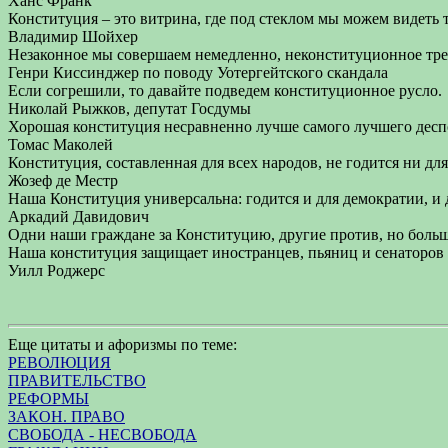
Ханс Франк
Конституция – это витрина, где под стеклом мы можем видеть 
Владимир Шойхер
Незаконное мы совершаем немедленно, неконституционное тре
Генри Киссинджер по поводу Уотергейтского скандала
Если согрешили, то давайте подведем конституционное русло.
Николай Рыжков, депутат Госдумы
Хорошая конституция несравненно лучше самого лучшего десп
Томас Маколей
Конституция, составленная для всех народов, не годится ни для
Жозеф де Местр
Наша Конституция универсальна: годится и для демократии, и 
Аркадий Давидович
Одни наши граждане за Конституцию, другие против, но больша
Наша конституция защищает иностранцев, пьяниц и сенаторо
Уилл Роджерс
Еще цитаты и афоризмы по теме:
РЕВОЛЮЦИЯ
ПРАВИТЕЛЬСТВО
РЕФОРМЫ
ЗАКОН. ПРАВО
СВОБОДА - НЕСВОБОДА