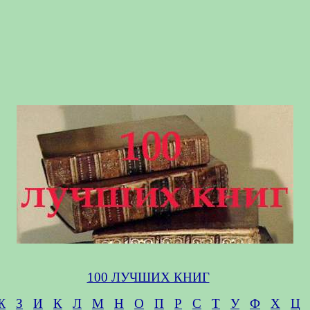
100 ЛУЧШИХ КНИГ
Ж
З
И
К
Л
М
Н
О
П
Р
С
Т
У
Ф
Х
Ц