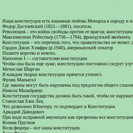
Наша конституция есть взаимная любовь Монарха к народу и н
Федор Достоевский (1821—1881), писатель
Революция – это война свободы против ее врагов; конституци
Максимилиан Робеспьер (1758—1794), французский якобинец
Конституция – это перечень того, что правительство не может д
Гордон Джон Хэмфри (р.1940), американский сенатор
Пишите коротко и неясно.
Наполеон I — составителям конституции
Чтобы она была еще хуже, конституцию постоянно следует улу
Мечислав Шарган
В каждом творце конституции прячется утопист.
Фрэнк Маньюэл
Где законы могут быть нарушены под предлогом общего спасен
Никола Мальбранш
Конституция государства должна быть такой, чтобы не наруша
Станислав Ежи Лец
Что дозволено Юпитеру, то подтвердит и Конституция.
Аркадий Давидович
При виде исправной амуниции как презренны все конституции
Козьма Прутков
Воля фюрера – вот наша конституция.