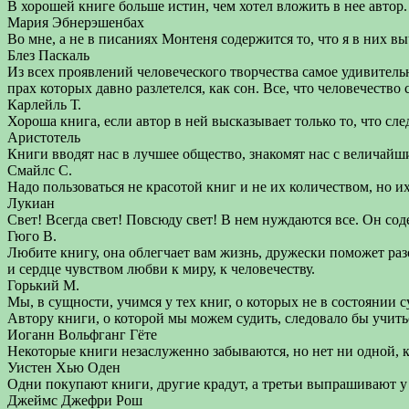
В хорошей книге больше истин, чем хотел вложить в нее автор.
Мария Эбнерэшенбах
Во мне, а не в писаниях Монтеня содержится то, что я в них в
Блез Паскаль
Из всех проявлений человеческого творчества самое удивител
прах которых давно разлетелся, как сон. Все, что человечество
Карлейль Т.
Хороша книга, если автор в ней высказывает только то, что следу
Аристотель
Книги вводят нас в лучшее общество, знакомят нас с величайш
Смайлс С.
Надо пользоваться не красотой книг и не их количеством, но их
Лукиан
Свет! Всегда свет! Повсюду свет! В нем нуждаются все. Он сод
Гюго В.
Любите книгу, она облегчает вам жизнь, дружески поможет разо
и сердце чувством любви к миру, к человечеству.
Горький М.
Мы, в сущности, учимся у тех книг, о которых не в состоянии с
Автору книги, о которой мы можем судить, следовало бы учитьс
Иоганн Вольфганг Гёте
Некоторые книги незаслуженно забываются, но нет ни одной,
Уистен Хью Оден
Одни покупают книги, другие крадут, а третьи выпрашивают у 
Джеймс Джефри Рош