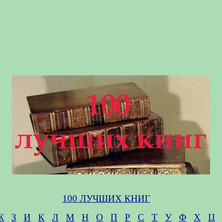
100 ЛУЧШИХ КНИГ
Ж
З
И
К
Л
М
Н
О
П
Р
С
Т
У
Ф
Х
Ц