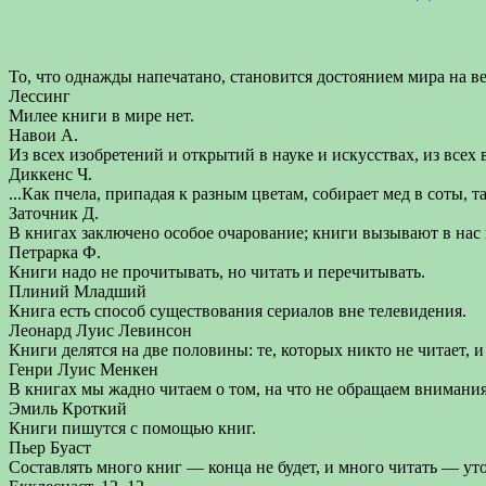
То, что однажды напечатано, становится достоянием мира на в
Лессинг
Милее книги в мире нет.
Навои А.
Из всех изобретений и открытий в науке и искусствах, из всех
Диккенс Ч.
...Как пчела, припадая к разным цветам, собирает мед в соты, 
Заточник Д.
В книгах заключено особое очарование; книги вызывают в нас 
Петрарка Ф.
Книги надо не прочитывать, но читать и перечитывать.
Плиний Младший
Книга есть способ существования сериалов вне телевидения.
Леонард Луис Левинсон
Книги делятся на две половины: те, которых никто не читает, и
Генри Луис Менкен
В книгах мы жадно читаем о том, на что не обращаем внимания
Эмиль Кроткий
Книги пишутся с помощью книг.
Пьер Буаст
Составлять много книг — конца не будет, и много читать — уто