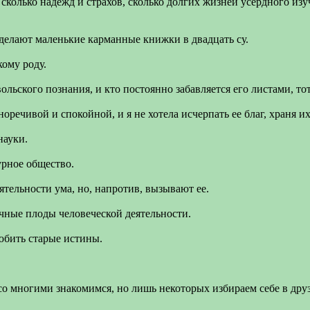
а, сколько надежд и страхов, сколько долгих жизней усердного 
делают маленькие карманные книжки в двадцать су.
ому роду.
льского познания, и кто постоянно забавляется его листами, тот
оречивой и спокойной, и я не хотела исчерпать ее благ, храня и
науки.
урное общество.
ятельности ума, но, напротив, вызывают ее.
чные плоды человеческой деятельности.
любить старые истины.
 со многими знакомимся, но лишь некоторых избираем себе в дру