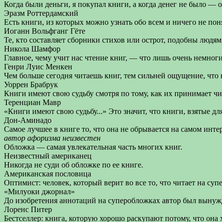
Когда были деньги, я покупал книги, а когда денег не было — 
Эразм Роттердамский
Есть книги, из которых можно узнать обо всем и ничего не пон
Иоганн Вольфганг Гёте
Те, кто составляет сборники стихов или острот, подобны люд
Никола Шамфор
Главное, чему учит нас чтение книг, — что лишь очень немног
Генри Луис Менкен
Чем больше сегодня читаешь книг, тем сильней ощущение, что 
Уоррен Брабрук
Книги имеют свою судьбу смотря по тому, как их принимает чи
Теренциан Мавр
«Книги имеют свою судьбу...» Это значит, что книги, взятые д
Дон-Аминадо
Самое лучшее в книге то, что она не обрывается на самом инте
автор афоризма неизвестен
Обложка — самая увлекательная часть многих книг.
Неизвестный американец
Никогда не суди об обложке по ее книге.
Американская пословица
Оптимист: человек, который верит во все то, что читает на су
«Милуоки джорнал»
До изобретения аннотаций на суперобложках автор был вынужд
Лоренс Питер
Бестселлер: книга, которую хорошо раскупают потому, что она 