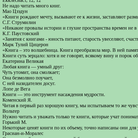
Екклесиаст, 12, 12
Не надо читать много книг.
Мао Цзэдун
«Книги рождают мечту, вызывают ее к жизни, заставляют разм
С.Г. Струмилин
«Никакие провалы истории и глухие пространства времен не в
К.Г. Паустовский
«Занятия с книгами - юность питают, старость увеселяют, счас
Марк Тулий Цицерон
«Книга – это волшебница. Книга преобразила мир. В ней памят
Книги суть зерцало: хотя и не говорят, всякому вину и порок о
Екатерина Великая
Любая книга — умный друг:
Чуть утомит, она смолкает;
Она безмолвно поучает,
С ней назидателен досуг.
Лопе де Вега
Книги — это инструмент насаждения мудрости.
Коменский Я.
Читая в первый раз хорошую книгу, мы испытываем то же чувст
Вольтер
Нужно читать и уважать только те книги, которые учат поним
Горький М.
Некоторые ценят книги по их объему, точно написаны они для 
Грасиан-и-Моралес