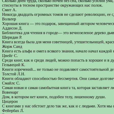
Сколько дней труда, сколько ночей без сна, сколько усилий ум
стиснуты в тесном пространстве окружающих нас полок.
Смит А.
Никогда двадцать огромных томов не сделают революцию, ее с
Вольтер
Хорошая книга — это подарок, завещанный автором человеческ
Аддисон Д.
Библиотека для чтения в городе— это вечнозеленое дерево дьяво
Шеридан Р.
Книга всегда была для меня советницей, утешительницей, красн
Жорж Санд
Книга есть альфа и омега всякого знания, начало начал каждой 
Цвейг С.
Среди книг, как и среди людей, можно попасть в хорошее и в д
Гельвеций К.
Книги изречений... не только не подавляют самостоятельной де
Толстой Л.Н.
Книги обладают способностью бессмертия. Они самые долгове
Смайлс С.
Самая новая и самая самобытная книга та, которая заставляет 
Вовенарг
Дом, в котором нет книги, подобен телу, лишенному души.
Цицерон
С книгами у нас обстоит дело так же, как и с людьми. Хотя мы
Фейербах Л.