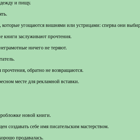
одежду и пищу.
ять.
ям, которые угощаются вишнями или устрицами: сперва они выби
ие книги заслуживают прочтения.
неграмотные ничего не теряют.
татель.
ля прочтения, обратно не возвращаются.
ресном месте для рекламной вставки.
перобложке новой книги.
ен создавать себе имя писательским мастерством.
хорошо продавалась.