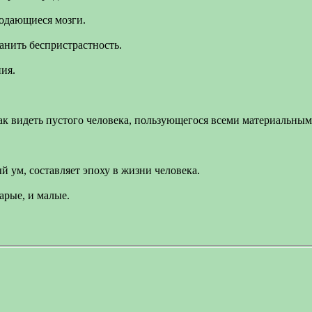
родающиеся мозги.
анить беспристрастность.
ия.
ак видеть пустого человека, пользующегося всеми материальны
й ум, составляет эпоху в жизни человека.
арые, и малые.