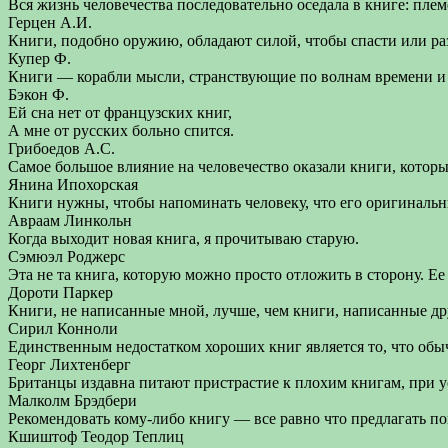
Вся жизнь человечества последовательно оседала в книге: племе
Герцен А.И.
Книги, подобно оружию, обладают силой, чтобы спасти или ра
Купер Ф.
Книги — корабли мысли, странствующие по волнам времени и 
Бэкон Ф.
Ей сна нет от французских книг,
А мне от русских больно спится.
Грибоедов А.С.
Самое большое влияние на человечество оказали книги, которы
Янина Ипохорская
Книги нужны, чтобы напоминать человеку, что его оригинальн
Авраам Линкольн
Когда выходит новая книга, я прочитываю старую.
Сэмюэл Роджерс
Эта не та книга, которую можно просто отложить в сторону. Ее
Дороти Паркер
Книги, не написанные мной, лучше, чем книги, написанные д
Сирил Конноли
Единственным недостатком хороших книг является то, что об
Георг Лихтенберг
Британцы издавна питают пристрастие к плохим книгам, при у
Малколм Брэдбери
Рекомендовать кому-либо книгу — все равно что предлагать по
Кшиштоф Теодор Теплиц