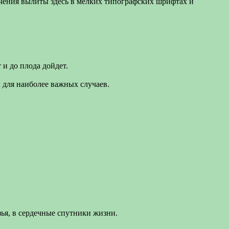
изучения вылиты здесь в мелких типографских шрифтах и
 и до плода дойдет.
х для наиболее важных случаев.
зья, в сердечные спутники жизни.