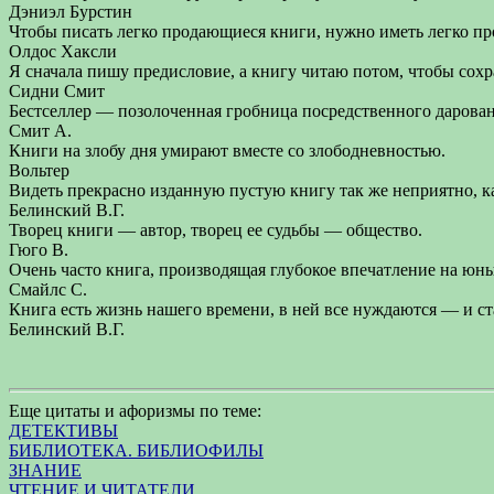
Дэниэл Бурстин
Чтобы писать легко продающиеся книги, нужно иметь легко п
Олдос Хаксли
Я сначала пишу предисловие, а книгу читаю потом, чтобы сохр
Сидни Смит
Бестселлер — позолоченная гробница посредственного дарован
Смит А.
Книги на злобу дня умирают вместе со злободневностью.
Вольтер
Видеть прекрасно изданную пустую книгу так же неприятно, к
Белинский В.Г.
Творец книги — автор, творец ее судьбы — общество.
Гюго В.
Очень часто книга, производящая глубокое впечатление на юны
Смайлс С.
Книга есть жизнь нашего времени, в ней все нуждаются — и ст
Белинский В.Г.
Еще цитаты и афоризмы по теме:
ДЕТЕКТИВЫ
БИБЛИОТЕКА. БИБЛИОФИЛЫ
ЗНАНИЕ
ЧТЕНИЕ И ЧИТАТЕЛИ