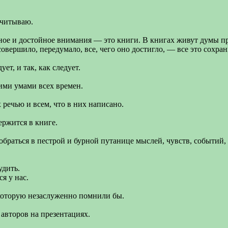
ычитываю.
ьное и достойное внимания — это книги. В книгах живут думы п
 совершило, передумало, все, чего оно достигло, — все это сохра
ет, и так, как следует.
ими умами всех времен.
 речью и всем, что в них написано.
ержится в книге.
браться в пестрой и бурной путанице мыслей, чувств, событий, 
удить.
я у нас.
 которую незаслуженно помнили бы.
авторов на презентациях.