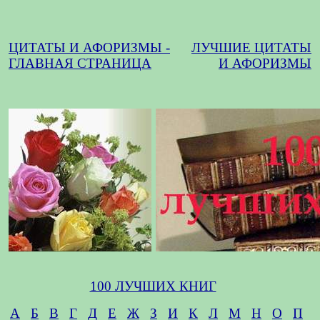
ЦИТАТЫ И АФОРИЗМЫ -
ЛУЧШИЕ ЦИТАТЫ
ГЛАВНАЯ СТРАНИЦА
И АФОРИЗМЫ
100 ЛУЧШИХ КНИГ
А
Б
В
Г
Д
Е
Ж
З
И
К
Л
М
Н
О
П