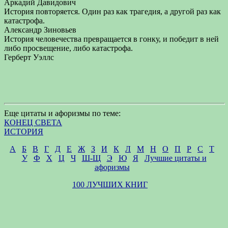
Аркадий Давидович
История повторяется. Один раз как трагедия, а другой раз как
катастрофа.
Александр Зиновьев
История человечества превращается в гонку, и победит в ней
либо просвещение, либо катастрофа.
Герберт Уэллс
Еще цитаты и афоризмы по теме:
КОНЕЦ СВЕТА
ИСТОРИЯ
А
Б
В
Г
Д
Е
Ж
З
И
К
Л
М
Н
О
П
Р
С
Т
У
Ф
Х
Ц
Ч
Ш-Щ
Э
Ю
Я
Лучшие цитаты и
афоризмы
100 ЛУЧШИХ КНИГ