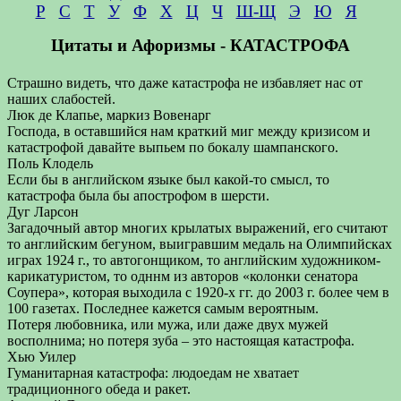
Р
С
Т
У
Ф
Х
Ц
Ч
Ш-Щ
Э
Ю
Я
Цитаты и Афоризмы - КАТАСТРОФА
Страшно видеть, что даже катастрофа не избавляет нас от
наших слабостей.
Люк де Клапье, маркиз Вовенарг
Господа, в оставшийся нам краткий миг между кризисом и
катастрофой давайте выпьем по бокалу шампанского.
Поль Клодель
Если бы в английском языке был какой-то смысл, то
катастрофа была бы апострофом в шерсти.
Дуг Ларсон
Загадочный автор многих крылатых выражений, его считают
то английским бегуном, выигравшим медаль на Олимпийсках
играх 1924 г., то автогонщиком, то английским художником-
карикатуристом, то одннм из авторов «колонки сенатора
Соупера», которая выходила с 1920-х гг. до 2003 г. более чем в
100 газетах. Последнее кажется самым вероятным.
Потеря любовника, или мужа, или даже двух мужей
восполнима; но потеря зуба – это настоящая катастрофа.
Хью Уилер
Гуманитарная катастрофа: людоедам не хватает
традиционного обеда и ракет.