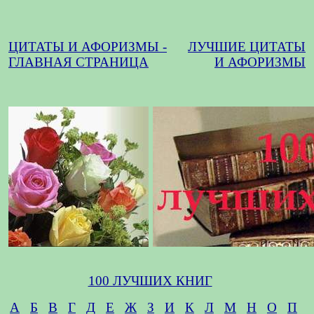
ЦИТАТЫ И АФОРИЗМЫ -
ЛУЧШИЕ ЦИТАТЫ
ГЛАВНАЯ СТРАНИЦА
И АФОРИЗМЫ
100 ЛУЧШИХ КНИГ
А
Б
В
Г
Д
Е
Ж
З
И
К
Л
М
Н
О
П