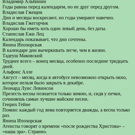
Владимир Альбинин
Годы равны перед календарем, но не друг перед другом.
Владислав Гжещик
Дни и месяцы воскресают, но годы умирают навечно.
Владислав Гжегорчик
Хорошо бы иметь хоть один левый день, без даты.
Станислав Ежи Лец
Календарь показывает, что дни сочтены.
Янина Ипохорская
В календаре дни вычеркивать легче, чем в жизни.
Тадеуш Маковский
Труднее всего – конец месяца, особенно последние тридцать
дней.
Альфонс Алле
Август – месяц, когда в автобусе невозможно открыть окно,
которое нельзя было закрыть в декабре.
Леонард Луис Левинсон
Прелесть весны познается только зимою, и, сидя у печки,
сочиняешь самые лучшие майские песни.
Генрих Гейне
Помни: каждый год зима повторяется дважды, а весна только
раз.
Янина Ипохорская
Атеисты говорят о времени «после рождества Христова» –
«наша эра». Странно.