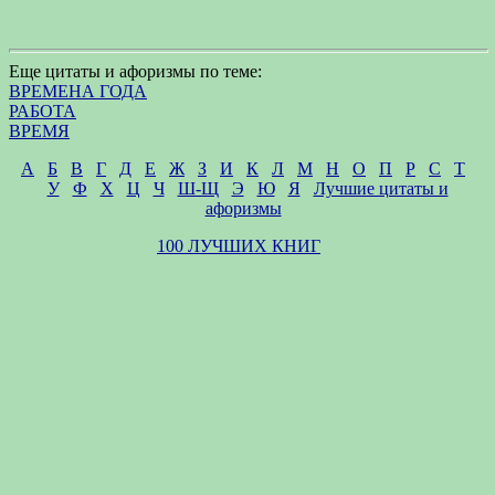
Еще цитаты и афоризмы по теме:
ВРЕМЕНА ГОДА
РАБОТА
ВРЕМЯ
А
Б
В
Г
Д
Е
Ж
З
И
К
Л
М
Н
О
П
Р
С
Т
У
Ф
Х
Ц
Ч
Ш-Щ
Э
Ю
Я
Лучшие цитаты и
афоризмы
100 ЛУЧШИХ КНИГ