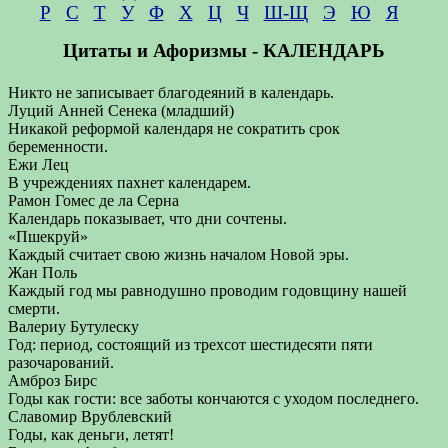
Р
С
Т
У
Ф
Х
Ц
Ч
Ш-Щ
Э
Ю
Я
Цитаты и Афоризмы - КАЛЕНДАРЬ
Никто не записывает благодеяний в календарь.
Луций Анней Сенека (младший)
Никакой реформой календаря не сократить срок
беременности.
Ежи Лец
В учреждениях пахнет календарем.
Рамон Гомес де ла Серна
Календарь показывает, что дни сочтены.
«Пшекруй»
Каждый считает свою жизнь началом Новой эры.
Жан Поль
Каждый год мы равнодушно проводим годовщину нашей
смерти.
Валериу Бутулеску
Год: период, состоящий из трехсот шестидесяти пяти
разочарований.
Амброз Бирс
Годы как гости: все заботы кончаются с уходом последнего.
Славомир Врублевский
Годы, как деньги, летят!