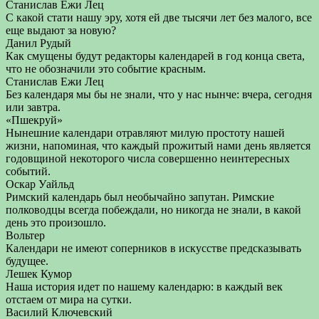
Станислав Ежи Лец
С какой стати нашу эру, хотя ей две тысячи лет без малого, все
еще выдают за новую?
Данил Рудый
Как смущены будут редакторы календарей в год конца света,
что не обозначили это событие красным.
Станислав Ежи Лец
Без календаря мы бы не знали, что у нас нынче: вчера, сегодня
или завтра.
«Пшекруй»
Нынешние календари отравляют милую простоту нашей
жизни, напоминая, что каждый прожитый нами день является
годовщиной некоторого числа совершенно неинтересных
событий.
Оскар Уайльд
Римский календарь был необычайно запутан. Римские
полководцы всегда побеждали, но никогда не знали, в какой
день это произошло.
Вольтер
Календари не имеют соперников в искусстве предсказывать
будущее.
Лешек Кумор
Наша история идет по нашему календарю: в каждый век
отстаем от мира на сутки.
Василий Ключевский