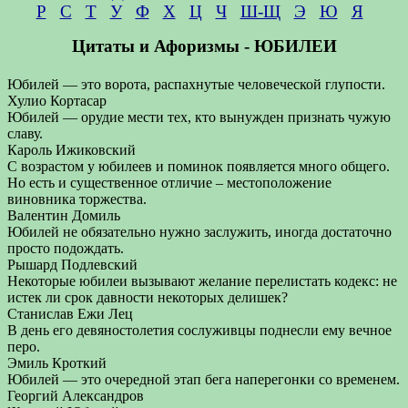
Р
С
Т
У
Ф
Х
Ц
Ч
Ш-Щ
Э
Ю
Я
Цитаты и Афоризмы - ЮБИЛЕИ
Юбилей — это ворота, распахнутые человеческой глупости.
Хулио Кортасар
Юбилей — орудие мести тех, кто вынужден признать чужую
славу.
Кароль Ижиковский
С возрастом у юбилеев и поминок появляется много общего.
Но есть и существенное отличие – местоположение
виновника торжества.
Валентин Домиль
Юбилей не обязательно нужно заслужить, иногда достаточно
просто подождать.
Рышард Подлевский
Некоторые юбилеи вызывают желание перелистать кодекс: не
истек ли срок давности некоторых делишек?
Станислав Ежи Лец
В день его девяностолетия сослуживцы поднесли ему вечное
перо.
Эмиль Кроткий
Юбилей — это очередной этап бега наперегонки со временем.
Георгий Александров