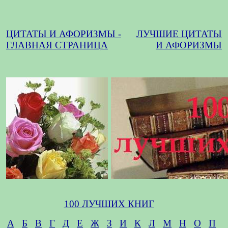
ЦИТАТЫ И АФОРИЗМЫ -
ЛУЧШИЕ ЦИТАТЫ
ГЛАВНАЯ СТРАНИЦА
И АФОРИЗМЫ
100 ЛУЧШИХ КНИГ
А
Б
В
Г
Д
Е
Ж
З
И
К
Л
М
Н
О
П