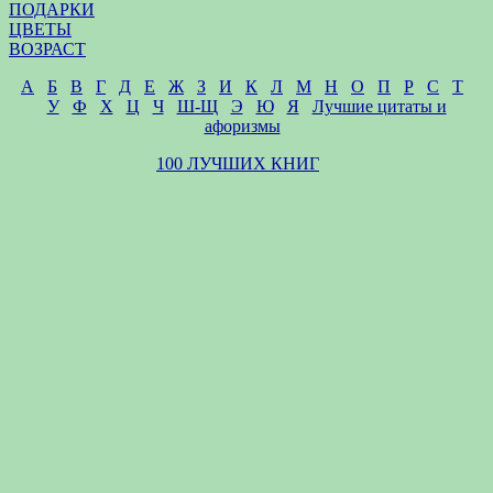
ПОДАРКИ
ЦВЕТЫ
ВОЗРАСТ
А
Б
В
Г
Д
Е
Ж
З
И
К
Л
М
Н
О
П
Р
С
Т
У
Ф
Х
Ц
Ч
Ш-Щ
Э
Ю
Я
Лучшие цитаты и
афоризмы
100 ЛУЧШИХ КНИГ