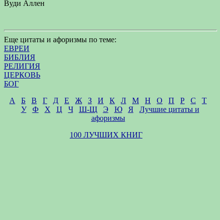
Вуди Аллен
Еще цитаты и афоризмы по теме:
ЕВРЕИ
БИБЛИЯ
РЕЛИГИЯ
ЦЕРКОВЬ
БОГ
А
Б
В
Г
Д
Е
Ж
З
И
К
Л
М
Н
О
П
Р
С
Т
У
Ф
Х
Ц
Ч
Ш-Щ
Э
Ю
Я
Лучшие цитаты и
афоризмы
100 ЛУЧШИХ КНИГ