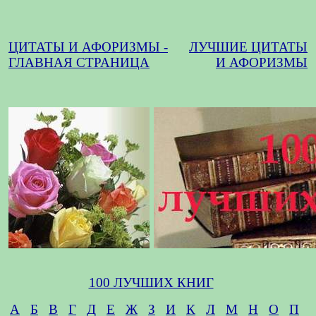
ЦИТАТЫ И АФОРИЗМЫ -
ЛУЧШИЕ ЦИТАТЫ
ГЛАВНАЯ СТРАНИЦА
И АФОРИЗМЫ
100 ЛУЧШИХ КНИГ
А
Б
В
Г
Д
Е
Ж
З
И
К
Л
М
Н
О
П