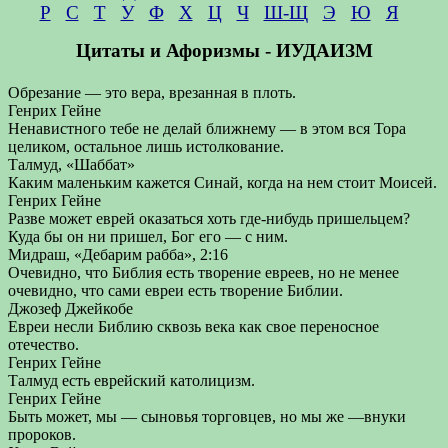
Р
С
Т
У
Ф
Х
Ц
Ч
Ш-Щ
Э
Ю
Я
Цитаты и Афоризмы - ИУДАИЗМ
Обрезание — это вера, врезанная в плоть.
Генрих Гейне
Ненавистного тебе не делай ближнему — в этом вся Тора
целиком, остальное лишь истолкование.
Талмуд, «Шаббат»
Каким маленьким кажется Синай, когда на нем стоит Моисей.
Генрих Гейне
Разве может еврей оказаться хоть где-нибудь пришельцем?
Куда бы он ни пришел, Бог его — с ним.
Мидраш, «Дебарим рабба», 2:16
Очевидно, что Библия есть творение евреев, но не менее
очевидно, что сами евреи есть творение Библии.
Джозеф Джейкобе
Евреи несли Библию сквозь века как свое переносное
отечество.
Генрих Гейне
Талмуд есть еврейский католицизм.
Генрих Гейне
Быть может, мы — сыновья торговцев, но мы же —внуки
пророков.