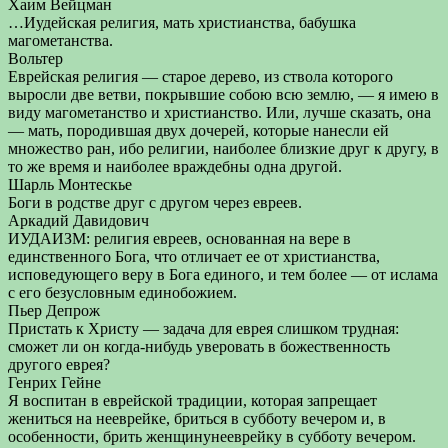
Хаим Вейцман
…Иудейская религия, мать христианства, бабушка
магометанства.
Вольтер
Еврейская религия — старое дерево, из ствола которого
выросли две ветви, покрывшие собою всю землю, — я имею в
виду магометанство и христианство. Или, лучше сказать, она
— мать, породившая двух дочерей, которые нанесли ей
множество ран, ибо религии, наиболее близкие друг к другу, в
то же время и наиболее враждебны одна другой.
Шарль Монтескье
Боги в родстве друг с другом через евреев.
Аркадий Давидович
ИУДАИЗМ: религия евреев, основанная на вере в
единственного Бога, что отличает ее от христианства,
исповедующего веру в Бога единого, и тем более — от ислама
с его безусловным единобожием.
Пьер Депрож
Пристать к Христу — задача для еврея слишком трудная:
сможет ли он когда-нибудь уверовать в божественность
другого еврея?
Генрих Гейне
Я воспитан в еврейской традиции, которая запрещает
жениться на нееврейке, бриться в субботу вечером и, в
особенности, брить женщинунееврейку в субботу вечером.