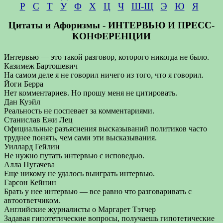
Р
С
Т
У
Ф
Х
Ц
Ч
Ш-Щ
Э
Ю
Я
Цитаты и Афоризмы - ИНТЕРВЬЮ И ПРЕСС-
КОНФЕРЕНЦИИ
Интервью — это такой разговор, которого никогда не было.
Казимеж Бартошевич
На самом деле я не говорил ничего из того, что я говорил.
Йоги Берра
Нет комментариев. Но прошу меня не цитировать.
Дан Куэйл
Реальность не поспевает за комментариями.
Станислав Ежи Лец
Официальные разъяснения высказываний политиков часто
труднее понять, чем сами эти высказывания.
Уиллард Гейлин
Не нужно путать интервью с исповедью.
Алла Пугачева
Еще никому не удалось выиграть интервью.
Гарсон Кейнин
Брать у нее интервью — все равно что разговаривать с
автоответчиком.
Английские журналисты о Маргарет Тэтчер
Задавая гипотетические вопросы, получаешь гипотетические