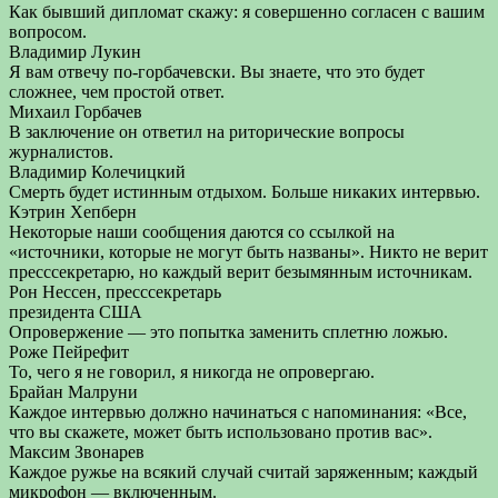
Как бывший дипломат скажу: я совершенно согласен с вашим
вопросом.
Владимир Лукин
Я вам отвечу по-горбачевски. Вы знаете, что это будет
сложнее, чем простой ответ.
Михаил Горбачев
В заключение он ответил на риторические вопросы
журналистов.
Владимир Колечицкий
Смерть будет истинным отдыхом. Больше никаких интервью.
Кэтрин Хепберн
Некоторые наши сообщения даются со ссылкой на
«источники, которые не могут быть названы». Никто не верит
пресссекретарю, но каждый верит безымянным источникам.
Рон Нессен, пресссекретарь
президента США
Опровержение — это попытка заменить сплетню ложью.
Роже Пейрефит
То, чего я не говорил, я никогда не опровергаю.
Брайан Малруни
Каждое интервью должно начинаться с напоминания: «Все,
что вы скажете, может быть использовано против вас».
Максим Звонарев
Каждое ружье на всякий случай считай заряженным; каждый
микрофон — включенным.