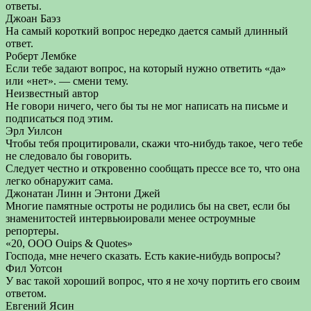
ответы.
Джоан Баэз
На самый короткий вопрос нередко дается самый длинный
ответ.
Роберт Лембке
Если тебе задают вопрос, на который нужно ответить «да»
или «нет». — смени тему.
Неизвестный автор
Не говори ничего, чего бы ты не мог написать на письме и
подписаться под этим.
Эрл Уилсон
Чтобы тебя процитировали, скажи что-нибудь такое, чего тебе
не следовало бы говорить.
Следует честно и откровенно сообщать прессе все то, что она
легко обнаружит сама.
Джонатан Линн и Энтони Джей
Многие памятные остроты не родились бы на свет, если бы
знаменитостей интервьюировали менее остроумные
репортеры.
«20, ООО Ouips & Quotes»
Господа, мне нечего сказать. Есть какие-нибудь вопросы?
Фил Уотсон
У вас такой хороший вопрос, что я не хочу портить его своим
ответом.
Евгений Ясин