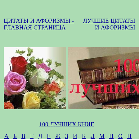
ЦИТАТЫ И АФОРИЗМЫ -
ЛУЧШИЕ ЦИТАТЫ
ГЛАВНАЯ СТРАНИЦА
И АФОРИЗМЫ
100 ЛУЧШИХ КНИГ
А
Б
В
Г
Д
Е
Ж
З
И
К
Л
М
Н
О
П