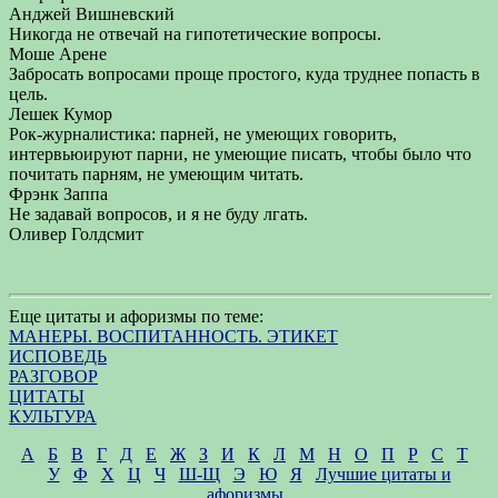
Анджей Вишневский
Никогда не отвечай на гипотетические вопросы.
Моше Арене
Забросать вопросами проще простого, куда труднее попасть в
цель.
Лешек Кумор
Рок-журналистика: парней, не умеющих говорить,
интервьюируют парни, не умеющие писать, чтобы было что
почитать парням, не умеющим читать.
Фрэнк Заппа
Не задавай вопросов, и я не буду лгать.
Оливер Голдсмит
Еще цитаты и афоризмы по теме:
МАНЕРЫ. ВОСПИТАННОСТЬ. ЭТИКЕТ
ИСПОВЕДЬ
РАЗГОВОР
ЦИТАТЫ
КУЛЬТУРА
А
Б
В
Г
Д
Е
Ж
З
И
К
Л
М
Н
О
П
Р
С
Т
У
Ф
Х
Ц
Ч
Ш-Щ
Э
Ю
Я
Лучшие цитаты и
афоризмы