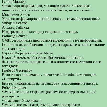
Генри Миллер
Читая ради информации, мы ищем факты. Читая ради
понимания, мы узнаём не только факты, но и их смысл.
Мортимер Адлер
Хорошо информированный человек — самый бесполезный
зануда на свете.
Алфред Уайтхед
Информация — кислород современного мира.
Рональд Рейган
СМИ сегодня есть инструмент идеологии, а не информации.
Главное в их сообщениях – идеи, внедряемые в наше сознание
контрабандой.
Сергей Георгиевич Кара-Мурза
Каждый хочет, чтобы его информировали честно,
беспристрастно, правдиво — и в полном соответствии с его
взглядами.
Гилберт Честертон
Если ты все понимаешь, значит, тебе не обо всем говорят.
«Пшекруй»
Бывает информация из первых рук, высосанная из пальца.
Роберт Карпач
Чем менее точна информация, тем более бурно мы на нее
реагируем.
«Замечание Уэдервакса»
Чем меньше мы знаем, тем больше подозреваем.