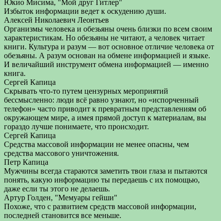
Юкио Мисима, "Мой друг Гитлер"
Избыток информации ведет к оскудению души.
Алексей Николаевич Леонтьев
Организмы человека и обезьяны очень близки по всем своим
характеристикам. Но обезьяны не читают, а человек читает
книги. Культура и разум — вот основное отличие человека от
обезьяны. А разум основан на обмене информацией и языке.
И величайший инструмент обмена информацией — именно
книга.
Сергей Капица
Скрывать что-то путем цензурных мероприятий
бессмысленно: люди всё равно узнают, но «испорченный
телефон» часто приводит к превратным представлениям об
окружающем мире, а имея прямой доступ к материалам, вы
гораздо лучше понимаете, что происходит.
Сергей Капица
Средства массовой информации не менее опасны, чем
средства массового уничтожения.
Петр Капица
Мужчины всегда стараются заметить твои глаза и пытаются
понять, какую информацию ты передаешь с их помощью,
даже если ты этого не делаешь.
Артур Голден, "Мемуары гейши"
Похоже, что с развитием средств массовой информации,
последней становится все меньше.