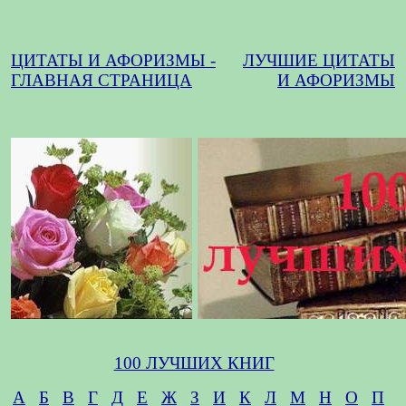
ЦИТАТЫ И АФОРИЗМЫ -
ЛУЧШИЕ ЦИТАТЫ
ГЛАВНАЯ СТРАНИЦА
И АФОРИЗМЫ
100 ЛУЧШИХ КНИГ
А
Б
В
Г
Д
Е
Ж
З
И
К
Л
М
Н
О
П