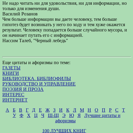
Не надо читать ни для удовольствия, ни для информации, но
только для изменения души.
Василий Розанов
Чем больше информации вы даете человеку, тем больше
гипотез будет возникать у него по ходу и тем хуже окажется
результат. Человеку попадается больше случайного мусора, и
он начинает путать его с информацией.
Нассим Талеб, "Черный лебедь"
Еще цитаты и афоризмы по теме:
ГАЗЕТЫ
КНИГИ
БИБЛИОТЕКА. БИБЛИОФИЛЫ
РУКОВОДСТВО И УПРАВЛЕНИЕ
ПОЭЗИЯ И ПРОЗА
ИНТЕРЕС
ИНТЕРНЕТ
А
Б
В
Г
Д
Е
Ж
З
И
К
Л
М
Н
О
П
Р
С
Т
У
Ф
Х
Ц
Ч
Ш-Щ
Э
Ю
Я
Лучшие цитаты и
афоризмы
100 ЛУЧШИХ КНИГ