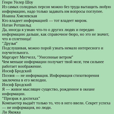
Генри Уилер Шоу
Из самых солидных персон можно без труда вытащить любую
информацию, надо только задавать им вопросы поглупее.
Иоанна Хмелевская
Кто владеет информацией — тот владеет миром.
Натан Ротшильд
Да, иногда я узнаю что-то о других людях и передаю
информацию дальше, как справочное бюро, но это не значит,
что я сплетница!
"Друзья"
Подслушивая, можно порой узнать немало интересного и
поучительного.
Маргарет Митчелл, "Унесенные ветром"
Чем меньше информации получает твой мозг, тем сильнее
работает воображение.
Иосиф Бродский
Поэзия — не информация. Информация стихотворения
заключена в его мелодии.
Иосиф Бродский
Я — живое мыслящее существо, рожденное в океане
информации.
"Призрак в доспехах"
Компьютер выдаёт только то, что в него ввели. Секрет успеха
— не информация, но люди.
Ли Якокка