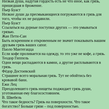
Низкая душа, надутая гордость есть не что иное, как грязь,
пришедшая в брожение.
Пьер Буаст
Низкие души да пресмыкающиеся погружаются в грязь для
того, чтобы их не раздавили.
Пьер Буаст
Ссылаться на дурные поступки других — это умываться
грязью.
Жан Пети-Сан
Быть искренним и откровенным не значит показывать вашим
друзьям грязь ваших сапог.
Паоло Мантегацца
Если кофе проливается на одежду, то это уже не кофе, а грязь.
Теодор Гиппель
Одни вещи распадаются в камни, а другие расплываются в
грязь.
Фёдор Достоевский
Страшнее всего моральная грязь. Тут не обойтись без
кровавой бани.
Ежи Лец
Преодолевшего грязь нищеты поджидает грязь души,
уготованная ему благосостоянием.
B. Швебель
Что такое бедность? Грязь на поверхности. Что такое
богатство? Больше грязи – под поверхностью.