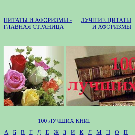
ЦИТАТЫ И АФОРИЗМЫ -
ЛУЧШИЕ ЦИТАТЫ
ГЛАВНАЯ СТРАНИЦА
И АФОРИЗМЫ
100 ЛУЧШИХ КНИГ
А
Б
В
Г
Д
Е
Ж
З
И
К
Л
М
Н
О
П