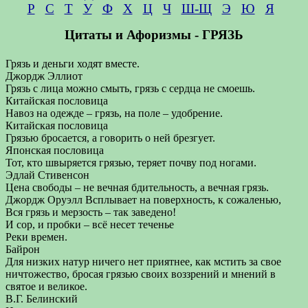
Р
С
Т
У
Ф
Х
Ц
Ч
Ш-Щ
Э
Ю
Я
Цитаты и Афоризмы - ГРЯЗЬ
Грязь и деньги ходят вместе.
Джордж Эллиот
Грязь с лица можно смыть, грязь с сердца не смоешь.
Китайская пословица
Навоз на одежде – грязь, на поле – удобрение.
Китайская пословица
Грязью бросается, а говорить о ней брезгует.
Японская пословица
Тот, кто швыряется грязью, теряет почву под ногами.
Эдлай Стивенсон
Цена свободы – не вечная бдительность, а вечная грязь.
Джордж Оруэлл Всплывает на поверхность, к сожаленью,
Вся грязь и мерзость – так заведено!
И сор, и пробки – всё несет теченье
Реки времен.
Байрон
Для низких натур ничего нет приятнее, как мстить за свое
ничтожество, бросая грязью своих воззрений и мнений в
святое и великое.
В.Г. Белинский