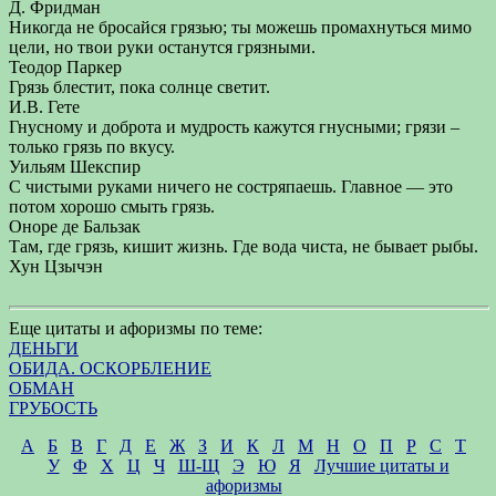
Д. Фридман
Никогда не бросайся грязью; ты можешь промахнуться мимо
цели, но твои руки останутся грязными.
Теодор Паркер
Грязь блестит, пока солнце светит.
И.В. Гете
Гнусному и доброта и мудрость кажутся гнусными; грязи –
только грязь по вкусу.
Уильям Шекспир
С чистыми руками ничего не состряпаешь. Главное — это
потом хорошо смыть грязь.
Оноре де Бальзак
Там, где грязь, кишит жизнь. Где вода чиста, не бывает рыбы.
Хун Цзычэн
Еще цитаты и афоризмы по теме:
ДЕНЬГИ
ОБИДА. ОСКОРБЛЕНИЕ
ОБМАН
ГРУБОСТЬ
А
Б
В
Г
Д
Е
Ж
З
И
К
Л
М
Н
О
П
Р
С
Т
У
Ф
Х
Ц
Ч
Ш-Щ
Э
Ю
Я
Лучшие цитаты и
афоризмы