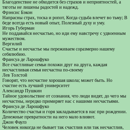
Благоденствие не обходится без страхов и неприятностей, а
тяготы не лишены радостей и надежд.
Фрэнсис Бэкон
Напрасны страх, тоска и ропот, Когда судьба влечет во тьму; В
беде всегда есть новый опыт, Полезный духу и уму.
Игорь Губерман
Не поддавайся несчастью, но иди ему навстречу с удвоенным
мужеством.
Вергилий
Счастье и несчастье мы переживаем соразмерно нашему
себялюбию.
Франсуа де Ларошфуко
Все счастливые семьи похожи друг на друга, каждая
несчастливая семья несчастна по-своему
Лев Толстой
Говорят, что несчастие хорошая школа; может быть. Но
счастие есть лучший университет
Александр Пушкин
Тайное удовольствие от сознания, что люди видят, до чего мы
несчастны, нередко примиряет нас с нашими несчастьями.
Франсуа де Ларошфуко
Количество счастья и горя закладывается в нас при рождении.
Денежные превратности на него мало влияют.
Джон Фаулз
Человек никогда не бывает так счастлив или так несчастлив,