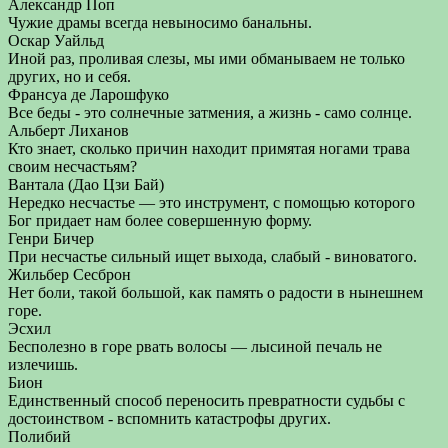
Александр Поп
Чужие драмы всегда невыносимо банальны.
Оскар Уайльд
Иной раз, проливая слезы, мы ими обманываем не только
других, но и себя.
Франсуа де Ларошфуко
Все беды - это солнечные затмения, а жизнь - само солнце.
Альберт Лиханов
Кто знает, сколько причин находит примятая ногами трава
своим несчастьям?
Вантала (Дао Цзи Бай)
Нередко несчастье — это инструмент, с помощью которого
Бог придает нам более совершенную форму.
Генри Бичер
При несчастье сильный ищет выхода, слабый - виноватого.
Жильбер Сесброн
Нет боли, такой большой, как память о радости в нынешнем
горе.
Эсхил
Бесполезно в горе рвать волосы — лысиной печаль не
излечишь.
Бион
Единственный способ переносить превратности судьбы с
достоинством - вспомнить катастрофы других.
Полибий