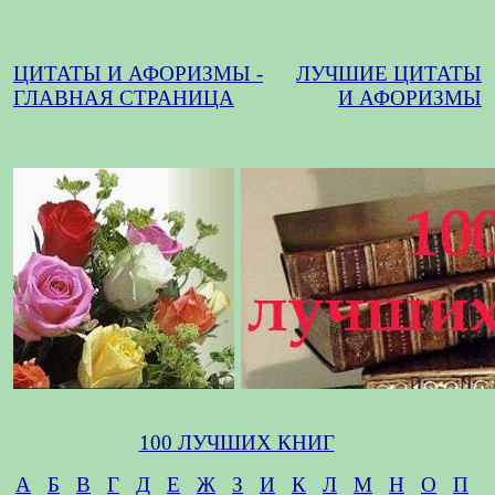
ЦИТАТЫ И АФОРИЗМЫ -
ЛУЧШИЕ ЦИТАТЫ
ГЛАВНАЯ СТРАНИЦА
И АФОРИЗМЫ
100 ЛУЧШИХ КНИГ
А
Б
В
Г
Д
Е
Ж
З
И
К
Л
М
Н
О
П