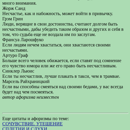
много внимания.
Жорж Санд
Несчастье, как и набожность, может войти в привычку.
Грэм Грин
Люди, верящие в свои достоинства, считают долгом быть
несчастными, дабы убедить таким образом и других и себя в
том, что судьба еще не воздала им по заслугам.
Франсуа Ларошфуко
Если людям нечем хвастаться, они хвастаются своими
несчастьями.
Артуро Граф
Больше всего человек обижается, если ставят под сомнение
его чувство юмора или же его право быть несчастливым.
Синклер Льюис
Если ты несчастлив, лучше плакать в такси, чем в трамвае.
Марсель Райхраницкий
Если вы способны смеяться над своими бедами, у вас всегда
будет над чем посмеяться.
автор афоризма неизвестен
Еще цитаты и афоризмы по теме:
СОЧУВСТВИЕ. УТЕШЕНИЕ
СПЛЕТНИ И СЛУХИ