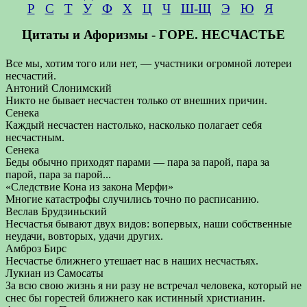
Р
С
Т
У
Ф
Х
Ц
Ч
Ш-Щ
Э
Ю
Я
Цитаты и Афоризмы - ГОРЕ. НЕСЧАСТЬЕ
Все мы, хотим того или нет, — участники огромной лотереи
несчастий.
Антоний Слонимский
Никто не бывает несчастен только от внешних причин.
Сенека
Каждый несчастен настолько, насколько полагает себя
несчастным.
Сенека
Беды обычно приходят парами — пара за парой, пара за
парой, пара за парой...
«Следствие Кона из закона Мерфи»
Многие катастрофы случились точно по расписанию.
Веслав Брудзиньский
Несчастья бывают двух видов: вопервых, наши собственные
неудачи, вовторых, удачи других.
Амброз Бирс
Несчастье ближнего утешает нас в наших несчастьях.
Лукиан из Самосаты
За всю свою жизнь я ни разу не встречал человека, который не
снес бы горестей ближнего как истинный христианин.