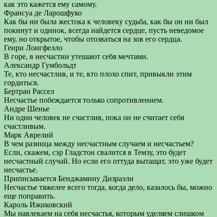
как это кажется ему самому.
Франсуа де Ларошфуко
Как бы ни была жестока к человеку судьба, как бы он ни был
покинут и одинок, всегда найдется сердце, пусть неведомое
ему, но открытое, чтобы отозваться на зов его сердца.
Генри Лонгфелло
В горе, в несчастии утешают себя мечтами.
Александр Гумбольдт
Те, кто несчастлив, и те, кто плохо спит, привыкли этим
гордиться.
Бертран Рассел
Несчастье побеждается только сопротивлением.
Андре Шенье
Ни один человек не счастлив, пока он не считает себя
счастливым.
Марк Аврелий
В чем разница между несчастным случаем и несчастьем?
Если, скажем, сэр Гладстон свалится в Темзу, это будет
несчастный случай. Но если его оттуда вытащат, это уже будет
несчастье.
Приписывается Бенджамину Дизраэли
Несчастье тяжелее всего тогда, когда дело, казалось бы, можно
еще поправить.
Кароль Ижиковский
Мы навлекаем на себя несчастья, которым уделяем слишком