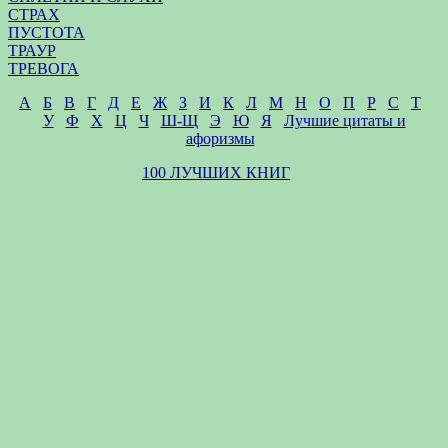
СТРАХ
ПУСТОТА
ТРАУР
ТРЕВОГА
А
Б
В
Г
Д
Е
Ж
З
И
К
Л
М
Н
О
П
Р
С
Т
У
Ф
Х
Ц
Ч
Ш-Щ
Э
Ю
Я
Лучшие цитаты и
афоризмы
100 ЛУЧШИХ КНИГ