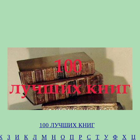
100 ЛУЧШИХ КНИГ
Ж
З
И
К
Л
М
Н
О
П
Р
С
Т
У
Ф
Х
Ц