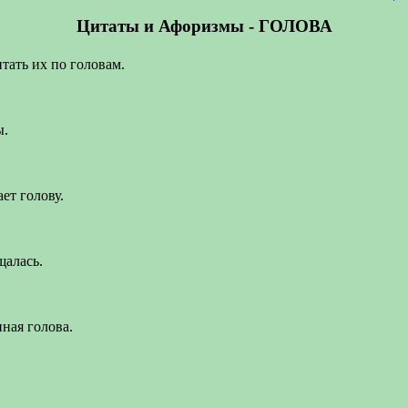
Цитаты и Афоризмы - ГОЛОВА
тать их по головам.
ы.
ет голову.
щалась.
нная голова.