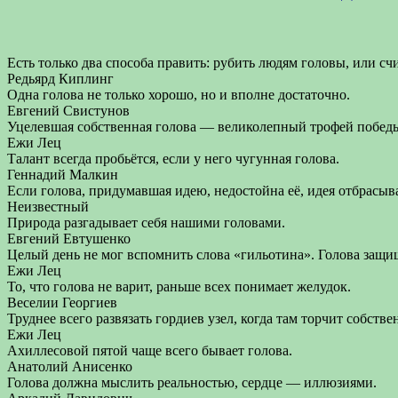
Есть только два способа править: рубить людям головы, или счи
Редьярд Киплинг
Одна голова не только хорошо, но и вполне достаточно.
Евгений Свистунов
Уцелевшая собственная голова — великолепный трофей побед
Ежи Лец
Талант всегда пробьётся, если у него чугунная голова.
Геннадий Малкин
Если голова, придумавшая идею, недостойна её, идея отбрасыва
Неизвестный
Природа разгадывает себя нашими головами.
Евгений Евтушенко
Целый день не мог вспомнить слова «гильотина». Голова защи
Ежи Лец
То, что голова не варит, раньше всех понимает желудок.
Веселии Георгиев
Труднее всего развязать гордиев узел, когда там торчит собстве
Ежи Лец
Ахиллесовой пятой чаще всего бывает голова.
Анатолий Анисенко
Голова должна мыслить реальностью, сердце — иллюзиями.