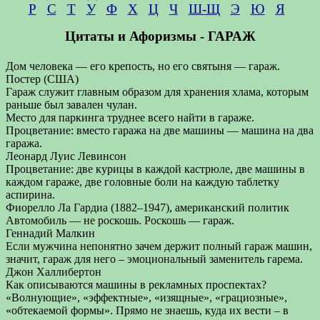
Р
С
Т
У
Ф
Х
Ц
Ч
Ш-Щ
Э
Ю
Я
Цитаты и Афоризмы - ГАРАЖ
Дом человека — его крепость, но его святыня — гараж.
Постер (США)
Гараж служит главным образом для хранения хлама, которым
раньше был завален чулан.
Место для паркинга труднее всего найти в гараже.
Процветание: вместо гаража на две машины — машина на два
гаража.
Леонард Луис Левинсон
Процветание: две курицы в каждой кастрюле, две машины в
каждом гараже, две головные боли на каждую таблетку
аспирина.
Фиорелло Ла Гардиа (1882–1947), американский политик
Автомобиль — не роскошь. Роскошь — гараж.
Геннадий Малкин
Если мужчина непонятно зачем держит полный гараж машин,
значит, гараж для него – эмоциональный заменитель гарема.
Джон Халлибертон
Как описываются машины в рекламных проспектах?
«Волнующие», «эффектные», «изящные», «грациозные»,
«обтекаемой формы». Прямо не знаешь, куда их вести – в