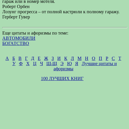
гараж или в номер мотеля.
Роберт Орбен
Лозунг прогресса – от полной кастрюли к полному гаражу.
Герберт Гувер
Еще цитаты и афоризмы по теме:
АВТОМОБИЛИ
БОГАТСТВО
А
Б
В
Г
Д
Е
Ж
З
И
К
Л
М
Н
О
П
Р
С
Т
У
Ф
Х
Ц
Ч
Ш-Щ
Э
Ю
Я
Лучшие цитаты и
афоризмы
100 ЛУЧШИХ КНИГ