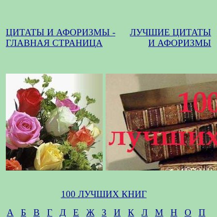
ЦИТАТЫ И АФОРИЗМЫ -
ЛУЧШИЕ ЦИТАТЫ
ГЛАВНАЯ СТРАНИЦА
И АФОРИЗМЫ
100 ЛУЧШИХ КНИГ
А
Б
В
Г
Д
Е
Ж
З
И
К
Л
М
Н
О
П