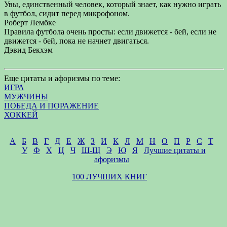
Увы, единственный человек, который знает, как нужно играть
в футбол, сидит перед микрофоном.
Роберт Лембке
Правила футбола очень просты: если движется - бей, если не
движется - бей, пока не начнет двигаться.
Дэвид Бекхэм
Еще цитаты и афоризмы по теме:
ИГРА
МУЖЧИНЫ
ПОБЕДА И ПОРАЖЕНИЕ
ХОККЕЙ
А
Б
В
Г
Д
Е
Ж
З
И
К
Л
М
Н
О
П
Р
С
Т
У
Ф
Х
Ц
Ч
Ш-Щ
Э
Ю
Я
Лучшие цитаты и
афоризмы
100 ЛУЧШИХ КНИГ