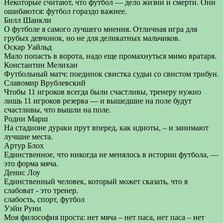
Некоторые считают, что футбол — дело жизни и смерти. Они
ошибаются: футбол гораздо важнее.
Билл Шанкли
О футболе я самого лучшего мнения. Отличная игра для
грубых девчонок, но не для деликатных мальчиков.
Оскар Уайльд
Мало попасть в ворота, надо еще промахнуться мимо вратаря.
Константин Мелихан
Футбольный матч: поединок свистка судьи со свистом трибун.
Славомир Врублевский
Чтобы 11 игроков всегда были счастливы, тренеру нужно
лишь 11 игроков резерва — и вышедшие на поле будут
счастливы, что вышли на поле.
Родни Марш
На стадионе дураки прут вперед, как идиоты, – и занимают
лучшие места.
Артур Блох
Единственное, что никогда не менялось в истории футбола, —
это форма мяча.
Денис Лоу
Единственный человек, который может сказать, что я
слабоват - это тренер.
слабость, спорт, футбол
Уэйн Руни
Моя философия проста: нет мяча – нет паса, нет паса – нет