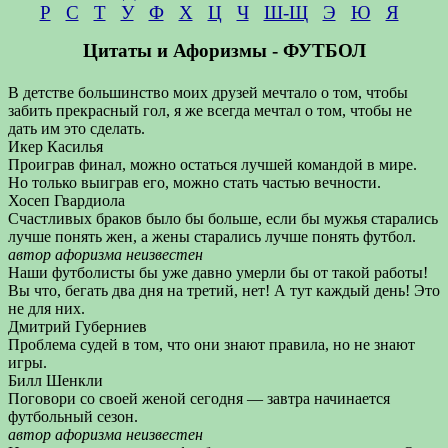
Р
С
Т
У
Ф
Х
Ц
Ч
Ш-Щ
Э
Ю
Я
Цитаты и Афоризмы - ФУТБОЛ
В детстве большинство моих друзей мечтало о том, чтобы
забить прекрасный гол, я же всегда мечтал о том, чтобы не
дать им это сделать.
Икер Касилья
Проиграв финал, можно остаться лучшей командой в мире.
Но только выиграв его, можно стать частью вечности.
Хосеп Гвардиола
Счастливых браков было бы больше, если бы мужья старались
лучше понять жен, а жены старались лучше понять футбол.
автор афоризма неизвестен
Наши футболисты бы уже давно умерли бы от такой работы!
Вы что, бегать два дня на третий, нет! А тут каждый день! Это
не для них.
Дмитрий Губерниев
Проблема судей в том, что они знают правила, но не знают
игры.
Билл Шенкли
Поговори со своей женой сегодня — завтра начинается
футбольный сезон.
автор афоризма неизвестен