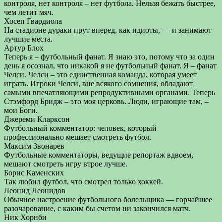
контроля, нет контроля – нет футбола. Нельзя бежать быстрее,
чем летит мяч.
Хосеп Гвардиола
На стадионе дураки прут вперед, как идиоты, — и занимают
лучшие места.
Артур Блох
Теперь я – футбольный фанат. Я знаю это, потому что за один
день я осознал, что никакой я не футбольный фанат. Я – фанат
Челси. Челси – это единственная команда, которая умеет
играть. Игроки Челси, вне всякого сомнения, обладают
самыми впечатляющими репродуктивными органами. Теперь
Стэмфорд Бридж – это моя церковь. Люди, играющие там, –
мои Боги.
Джереми Кларксон
Футбольный комментатор: человек, который
профессионально мешает смотреть футбол.
Максим Звонарев
Футбольные комментаторы, ведущие репортаж вдвоем,
мешают смотреть игру втрое лучше.
Борис Каменских
Так любил футбол, что смотрел только хоккей.
Леонид Леонидов
Обычное настроение футбольного болельщика — горчайшее
разочарование, с каким бы счетом ни закончился матч.
Ник Хорнби