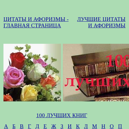
ЦИТАТЫ И АФОРИЗМЫ -
ЛУЧШИЕ ЦИТАТЫ
ГЛАВНАЯ СТРАНИЦА
И АФОРИЗМЫ
100 ЛУЧШИХ КНИГ
А
Б
В
Г
Д
Е
Ж
З
И
К
Л
М
Н
О
П