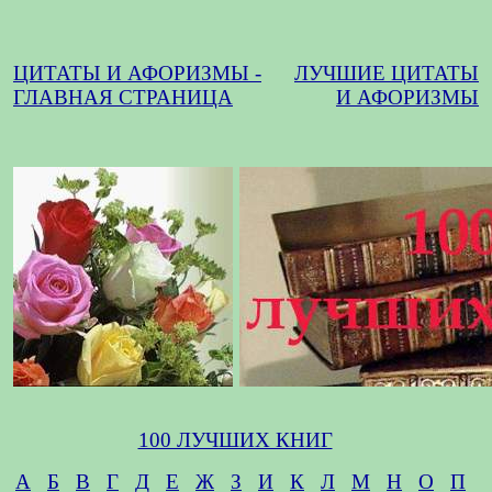
ЦИТАТЫ И АФОРИЗМЫ -
ЛУЧШИЕ ЦИТАТЫ
ГЛАВНАЯ СТРАНИЦА
И АФОРИЗМЫ
100 ЛУЧШИХ КНИГ
А
Б
В
Г
Д
Е
Ж
З
И
К
Л
М
Н
О
П