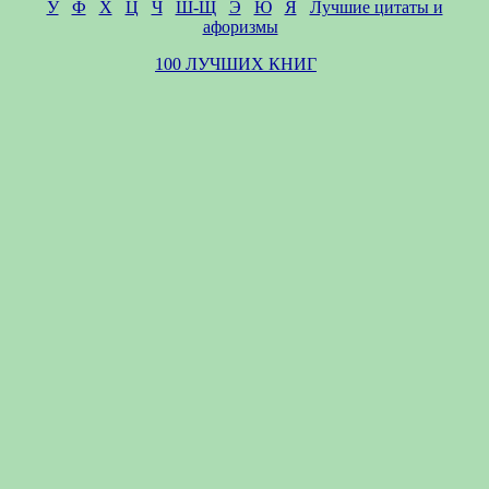
У
Ф
Х
Ц
Ч
Ш-Щ
Э
Ю
Я
Лучшие цитаты и
афоризмы
100 ЛУЧШИХ КНИГ