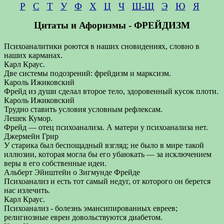
Р
С
Т
У
Ф
Х
Ц
Ч
Ш-Щ
Э
Ю
Я
Цитаты и Афоризмы - ФРЕЙДИЗМ
Психоаналитики роются в наших сновидениях, словно в
наших карманах.
Карл Краус.
Две системы подозрений: фрейдизм и марксизм.
Кароль Ижиковский
Фрейд из души сделал второе тело, здоровенный кусок плоти.
Кароль Ижиковский
Трудно ставить условия условным рефлексам.
Лешек Кумор.
Фрейд — отец психоанализа. А матери у психоанализа нет.
Джермейн Грир
У старика был беспощадный взгляд; не было в мире такой
иллюзии, которая могла бы его убаюкать — за исключением
веры в его собственные идеи.
Альберт Эйнштейн о Зигмунде Фрейде
Психоанализ и есть тот самый недуг, от которого он берется
нас излечить.
Карл Краус.
Психоанализ - болезнь эмансипированных евреев;
религиозные евреи довольствуются диабетом.