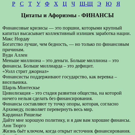
Р
С
Т
У
Ф
Х
Ц
Ч
Ш-Щ
Э
Ю
Я
Цитаты и Афоризмы - ФИНАНСЫ
Финансовые кризисы — это поршни, которыми крупный
капитал высасывает коллективный излишек заработка нации.
Макс Нордау
Богатство лучше, чем бедность, — но только по финансовым
причинам.
Вуди Аллен
Меньше миллиона – это деньги. Больше миллиона – это
финансы. Больше миллиарда – это дефицит.
«Уолл стрит джорнал»
Финансисты поддерживают государство, как веревка –
висельника.
Шарль Монтескье
Цивилизация – это стадия развития общества, на которой
ничего нельзя сделать без финансирования.
Финансы составляют ту точку опоры, которая, согласно
Архимеду, позволяет перевернуть весь мир.
Кардинал Ришелье
Дайте мне хорошую политику, и я дам вам хорошие финансы.
Анн Тюрго
Жизнь бьёт ключом, когда открыт источник финансирования.