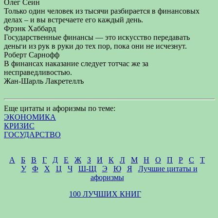
Олег Сеин
Только один человек из тысячи разбирается в финансовых
делах – и вы встречаете его каждый день.
Фрэнк Хаббард
Государственные финансы — это искусство передавать
деньги из рук в руки до тех пор, пока они не исчезнут.
Роберт Сарнофф
В финансах наказание следует тотчас же за
несправедливостью.
Жан-Шарль Лакретеллъ
Еще цитаты и афоризмы по теме:
ЭКОНОМИКА
КРИЗИС
ГОСУДАРСТВО
А
Б
В
Г
Д
Е
Ж
З
И
К
Л
М
Н
О
П
Р
С
Т
У
Ф
Х
Ц
Ч
Ш-Щ
Э
Ю
Я
Лучшие цитаты и
афоризмы
100 ЛУЧШИХ КНИГ