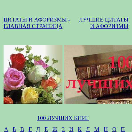
ЦИТАТЫ И АФОРИЗМЫ -
ЛУЧШИЕ ЦИТАТЫ
ГЛАВНАЯ СТРАНИЦА
И АФОРИЗМЫ
100 ЛУЧШИХ КНИГ
А
Б
В
Г
Д
Е
Ж
З
И
К
Л
М
Н
О
П