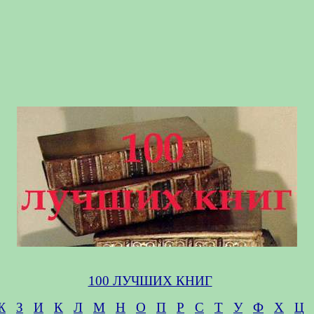
100 ЛУЧШИХ КНИГ
Ж
З
И
К
Л
М
Н
О
П
Р
С
Т
У
Ф
Х
Ц