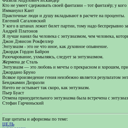
Фазиль Абдулович Искандер
Кто не умеет сдерживать своей фантазии – тот фантазёр; у кого
Иммануил Кант
Практичные люди и душу вкладывают в расчете на проценты.
Евгений Сагаловский
У кого в штанах лежит билет партии, тому надо беспрерывно заб
Андрей Платонов
Я лучше нанял бы человека с энтузиазмом, чем человека, которы
Джон Дэвисон Рокфеллер
Энтузиазм - это не что иное, как духовное опьянение.
Джордж Гордон Байрон
Разочарование, ухмыляясь, следует за энтузиазмом.
Жермена де Сталь
Энтузиазм — это любовь и мечты о прекрасном и хорошем, при
Джордано Бруно
Всякое произведение гения неизбежно является результатом энт
Бенджамин Дизраэли
Ничто не остывает так скоро, как энтузиазм.
Пьер Буаст
Отмена принудительного энтузиазма была встречена с энтузиа
Стефан Гарчиньский
Еще цитаты и афоризмы по теме:
ЦЕЛЬ