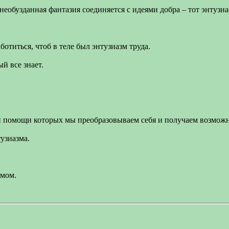
 необузданная фантазия соединяется с идеями добра – тот энтузиас
отиться, чтоб в теле был энтузиазм труда.
й все знает.
 помощи которых мы преобразовываем себя и получаем возможно
узиазма.
змом.