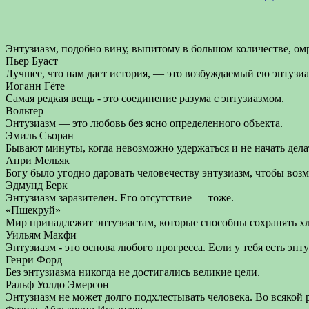
Энтузиазм, подобно вину, выпитому в большом количестве, омр
Пьер Буаст
Лучшее, что нам дает история, — это возбуждаемый ею энтузиа
Иоганн Гёте
Самая редкая вещь - это соединение разума с энтузиазмом.
Вольтер
Энтузиазм — это любовь без ясно определенного объекта.
Эмиль Сьоран
Бывают минуты, когда невозможно удержаться и не начать дела
Анри Мельяк
Богу было угодно даровать человечеству энтузиазм, чтобы возм
Эдмунд Берк
Энтузиазм заразителен. Его отсутствие — тоже.
«Пшекруй»
Мир принадлежит энтузиастам, которые способны сохранять х
Уильям Макфи
Энтузиазм - это основа любого прогресса. Если у тебя есть энт
Генри Форд
Без энтузиазма никогда не достигались великие цели.
Ральф Уолдо Эмерсон
Энтузиазм не может долго подхлестывать человека. Во всякой 