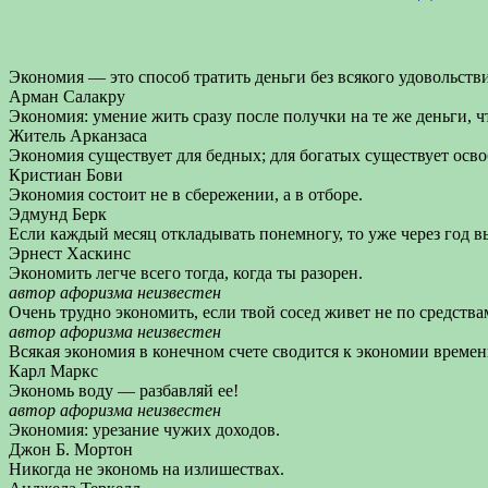
Экономия — это способ тратить деньги без всякого удовольстви
Арман Салакру
Экономия: умение жить сразу после получки на те же деньги, ч
Житель Арканзаса
Экономия существует для бедных; для богатых существует осво
Кристиан Бови
Экономия состоит не в сбережении, а в отборе.
Эдмунд Берк
Если каждый месяц откладывать понемногу, то уже через год вы
Эрнест Хаскинс
Экономить легче всего тогда, когда ты разорен.
автор афоризма неизвестен
Очень трудно экономить, если твой сосед живет не по средства
автор афоризма неизвестен
Всякая экономия в конечном счете сводится к экономии времен
Карл Маркс
Экономь воду — разбавляй ее!
автор афоризма неизвестен
Экономия: урезание чужих доходов.
Джон Б. Мортон
Никогда не экономь на излишествах.