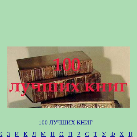
100 ЛУЧШИХ КНИГ
Ж
З
И
К
Л
М
Н
О
П
Р
С
Т
У
Ф
Х
Ц