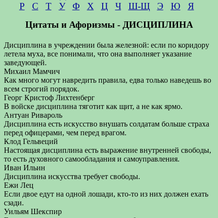
Р
С
Т
У
Ф
Х
Ц
Ч
Ш-Щ
Э
Ю
Я
Цитаты и Афоризмы - ДИСЦИПЛИНА
Дисциплина в учреждении была железной: если по коридору
летела муха, все понимали, что она выполняет указание
заведующей.
Михаил Мамчич
Как много могут навредить правила, едва только наведешь во
всем строгий порядок.
Георг Кристоф Лихтенберг
В войске дисциплина тяготит как щит, а не как ярмо.
Антуан Ривароль
Дисциплина есть искусство внушать солдатам больше страха
перед офицерами, чем перед врагом.
Клод Гельвеций
Настоящая дисциплина есть выражение внутренней свободы,
то есть духовного самообладания и самоуправления.
Иван Ильин
Дисциплина искусства требует свободы.
Ежи Лец
Если двое едут на одной лошади, кто-то из них должен ехать
сзади.
Уильям Шекспир