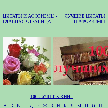
ЦИТАТЫ И АФОРИЗМЫ -
ЛУЧШИЕ ЦИТАТЫ
ГЛАВНАЯ СТРАНИЦА
И АФОРИЗМЫ
100 ЛУЧШИХ КНИГ
А
Б
В
Г
Д
Е
Ж
З
И
К
Л
М
Н
О
П