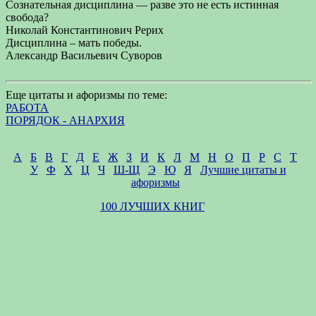
Сознательная дисциплина — разве это не есть истинная
свобода?
Николай Константинович Рерих
Дисциплина – мать победы.
Александр Васильевич Суворов
Еще цитаты и афоризмы по теме:
РАБОТА
ПОРЯДОК - АНАРХИЯ
А
Б
В
Г
Д
Е
Ж
З
И
К
Л
М
Н
О
П
Р
С
Т
У
Ф
Х
Ц
Ч
Ш-Щ
Э
Ю
Я
Лучшие цитаты и
афоризмы
100 ЛУЧШИХ КНИГ