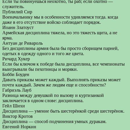
Если ты повинуешься неохотно, ты раб; если охотно —
служитель.
Публилий Сир
Военачальнику мы в особенности удивляемся тогда. когда
даже в его отсутствие войско соблюдает порядок.
Иоанн Златоуст
Армейская дисциплина тяжела, но это тяжесть щита, а не
ярма.
Антуан де Ривароль
Без дисциплины армия была бы просто сборищем парней,
одетых в одежду одного и того же цвета.
Ричард Хукер
Если бы ключом к победе была дисциплина, все чемпионаты
выигрывали бы пехотинцы и моряки.
Бобби Боуден
Давать приказы может каждый. Выполнять приказы может
почти каждый. Зачем же людям еще и способности?
Габриэль Лауб
Разница между девушкой по вызову и куртизанкой
заключается в одном слове: дисциплина.
Гейл Шихи
Дисциплина — умение быть шестерёнкой среди шестерёнок.
Виктор Кротов
Дисциплина — способ подчинения умных дуракам.
Евгений Норкин