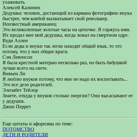
ухаживать.
Алексей Калинин
Дедушка: человек, достающий из кармана фотографию внука
быстрее, чем ковбой выхватывает свой револьвер.
Неизвестный американец
Это великолепные золотые часы на цепочке. Я горжусь ими.
Их продал мне мой дедушка, когда лежал на смертном одре.
Вуди Аллен
Если деды и внуки так легко находят общий язык, то это
потому, что у них общие враги.
Сэм Левенсон
Я была крестной матерью несколько раз, но быть бабушкой
лучше всего на свете.
Вивьен Ли
Я люблю внуков потому, что мне не надо их воспитывать...
Это все дело родителей.
Элизабет Тейлор
Знаете, откуда у внуков столько энергии? Они высасывают ее
у дедушек.
Джин Перрет
Еще цитаты и афоризмы по теме:
ПОТОМСТВО
ДЕТИ И РОДИТЕЛИ