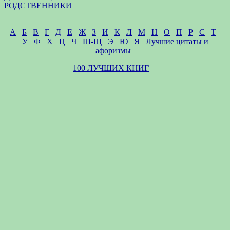
РОДСТВЕННИКИ
А
Б
В
Г
Д
Е
Ж
З
И
К
Л
М
Н
О
П
Р
С
Т
У
Ф
Х
Ц
Ч
Ш-Щ
Э
Ю
Я
Лучшие цитаты и
афоризмы
100 ЛУЧШИХ КНИГ