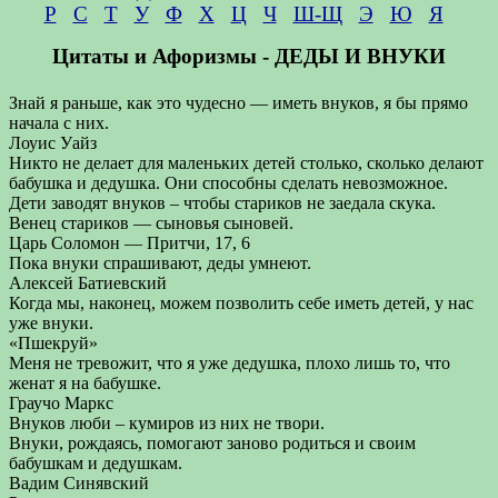
Р
С
Т
У
Ф
Х
Ц
Ч
Ш-Щ
Э
Ю
Я
Цитаты и Афоризмы - ДЕДЫ И ВНУКИ
Знай я раньше, как это чудесно — иметь внуков, я бы прямо
начала с них.
Лоуис Уайз
Никто не делает для маленьких детей столько, сколько делают
бабушка и дедушка. Они способны сделать невозможное.
Дети заводят внуков – чтобы стариков не заедала скука.
Венец стариков — сыновья сыновей.
Царь Соломон — Притчи, 17, 6
Пока внуки спрашивают, деды умнеют.
Алексей Батиевский
Когда мы, наконец, можем позволить себе иметь детей, у нас
уже внуки.
«Пшекруй»
Меня не тревожит, что я уже дедушка, плохо лишь то, что
женат я на бабушке.
Граучо Маркс
Внуков люби – кумиров из них не твори.
Внуки, рождаясь, помогают заново родиться и своим
бабушкам и дедушкам.
Вадим Синявский