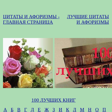
ЦИТАТЫ И АФОРИЗМЫ -
ЛУЧШИЕ ЦИТАТЫ
ГЛАВНАЯ СТРАНИЦА
И АФОРИЗМЫ
100 ЛУЧШИХ КНИГ
А
Б
В
Г
Д
Е
Ж
З
И
К
Л
М
Н
О
П