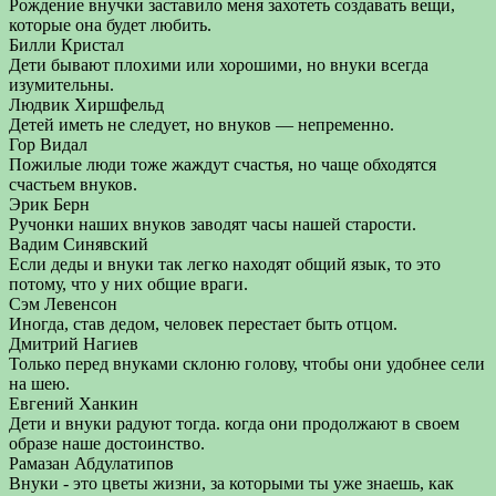
Рождение внучки заставило меня захотеть создавать вещи,
которые она будет любить.
Билли Кристал
Дети бывают плохими или хорошими, но внуки всегда
изумительны.
Людвик Хиршфельд
Детей иметь не следует, но внуков — непременно.
Гор Видал
Пожилые люди тоже жаждут счастья, но чаще обходятся
счастьем внуков.
Эрик Берн
Ручонки наших внуков заводят часы нашей старости.
Вадим Синявский
Если деды и внуки так легко находят общий язык, то это
потому, что у них общие враги.
Сэм Левенсон
Иногда, став дедом, человек перестает быть отцом.
Дмитрий Нагиев
Только перед внуками склоню голову, чтобы они удобнее сели
на шею.
Евгений Ханкин
Дети и внуки радуют тогда. когда они продолжают в своем
образе наше достоинство.
Рамазан Абдулатипов
Внуки - это цветы жизни, за которыми ты уже знаешь, как