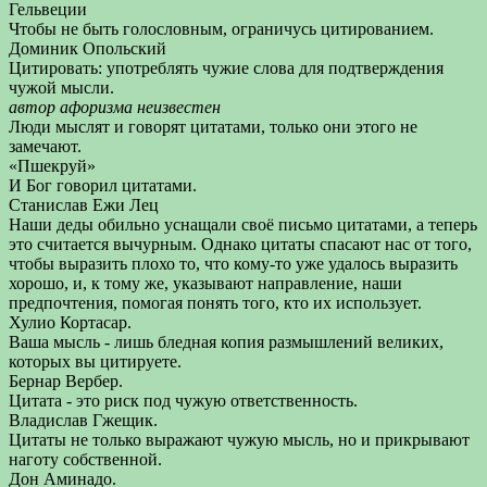
Гельвеции
Чтобы не быть голословным, ограничусь цитированием.
Доминик Опольский
Цитировать: употреблять чужие слова для подтверждения
чужой мысли.
автор афоризма неизвестен
Люди мыслят и говорят цитатами, только они этого не
замечают.
«Пшекруй»
И Бог говорил цитатами.
Станислав Ежи Лец
Наши деды обильно уснащали своё письмо цитатами, а теперь
это считается вычурным. Однако цитаты спасают нас от того,
чтобы выразить плохо то, что кому-то уже удалось выразить
хорошо, и, к тому же, указывают направление, наши
предпочтения, помогая понять того, кто их использует.
Хулио Кортасар.
Ваша мысль - лишь бледная копия размышлений великих,
которых вы цитируете.
Бернар Вербер.
Цитата - это риск под чужую ответственность.
Владислав Гжещик.
Цитаты не только выражают чужую мысль, но и прикрывают
наготу собственной.
Дон Аминадо.