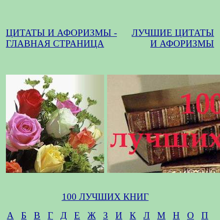
ЦИТАТЫ И АФОРИЗМЫ -
ЛУЧШИЕ ЦИТАТЫ
ГЛАВНАЯ СТРАНИЦА
И АФОРИЗМЫ
100 ЛУЧШИХ КНИГ
А
Б
В
Г
Д
Е
Ж
З
И
К
Л
М
Н
О
П