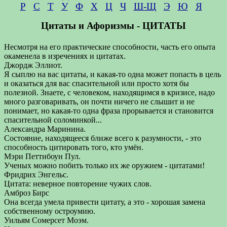
Р
С
Т
У
Ф
Х
Ц
Ч
Ш-Щ
Э
Ю
Я
Цитаты и Афоризмы - ЦИТАТЫ
Несмотря на его практические способности, часть его опыта
окаменела в изречениях и цитатах.
Джордж Эллиот.
Я сыплю на вас цитаты, и какая-то одна может попасть в цель
и оказаться для вас спасительной или просто хотя бы
полезной. Знаете, с человеком, находящимся в кризисе, надо
много разговаривать, он почти ничего не слышит и не
понимает, но какая-то одна фраза прорывается и становится
спасительной соломинкой...
Александра Маринина.
Состояние, находящееся ближе всего к разумности, - это
способность цитировать того, кто умён.
Мэри Петтибоун Пул.
Ученых можно побить только их же оружием - цитатами!
Фридрих Энгельс.
Цитата: неверное повторение чужих слов.
Амброз Бирс
Она всегда умела привести цитату, а это - хорошая замена
собственному остроумию.
Уильям Сомерсет Моэм.