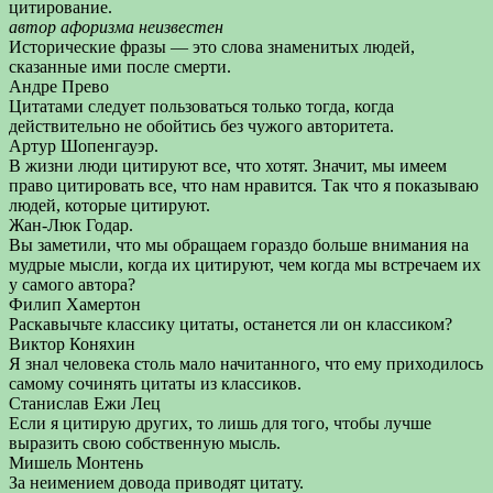
цитирование.
автор афоризма неизвестен
Исторические фразы — это слова знаменитых людей,
сказанные ими после смерти.
Андре Прево
Цитатами следует пользоваться только тогда, когда
действительно не обойтись без чужого авторитета.
Артур Шопенгауэр.
В жизни люди цитируют все, что хотят. Значит, мы имеем
право цитировать все, что нам нравится. Так что я показываю
людей, которые цитируют.
Жан-Люк Годар.
Вы заметили, что мы обращаем гораздо больше внимания на
мудрые мысли, когда их цитируют, чем когда мы встречаем их
у самого автора?
Филип Хамертон
Раскавычьте классику цитаты, останется ли он классиком?
Виктор Коняхин
Я знал человека столь мало начитанного, что ему приходилось
самому сочинять цитаты из классиков.
Станислав Ежи Лец
Если я цитирую других, то лишь для того, чтобы лучше
выразить свою собственную мысль.
Мишель Монтень
За неимением довода приводят цитату.