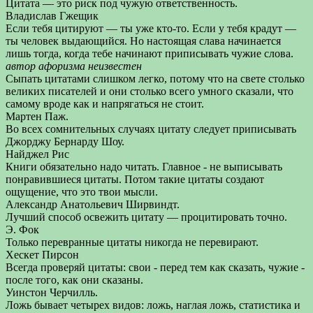
Цитата — это риск под чужую ответственность.
Владислав Гжещик
Если тебя цитируют — ты уже кто-то. Если у тебя крадут —
ты человек выдающийся. Но настоящая слава начинается
лишь тогда, когда тебе начинают приписывать чужие слова.
автор афоризма неизвестен
Сыпать цитатами слишком легко, потому что на свете столько
великих писателей и они столько всего умного сказали, что
самому вроде как и напрягаться не стоит.
Мартен Паж.
Во всех сомнительных случаях цитату следует приписывать
Джорджу Бернарду Шоу.
Найджел Рис
Книги обязательно надо читать. Главное - не выписывать
понравившиеся цитаты. Потом такие цитаты создают
ощущение, что это твои мысли.
Александр Анатольевич Ширвиндт.
Лучший способ освежить цитату — процитировать точно.
Э. Фок
Только перевранные цитаты никогда не перевирают.
Хескет Пирсон
Всегда проверяй цитаты: свои - перед тем как сказать, чужие -
после того, как они сказаны.
Уинстон Черчилль.
Ложь бывает четырех видов: ложь, наглая ложь, статистика и