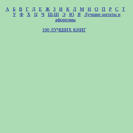
А
Б
В
Г
Д
Е
Ж
З
И
К
Л
М
Н
О
П
Р
С
Т
У
Ф
Х
Ц
Ч
Ш-Щ
Э
Ю
Я
Лучшие цитаты и
афоризмы
100 ЛУЧШИХ КНИГ