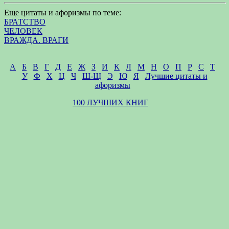
Еще цитаты и афоризмы по теме:
БРАТСТВО
ЧЕЛОВЕК
ВРАЖДА. ВРАГИ
А
Б
В
Г
Д
Е
Ж
З
И
К
Л
М
Н
О
П
Р
С
Т
У
Ф
Х
Ц
Ч
Ш-Щ
Э
Ю
Я
Лучшие цитаты и
афоризмы
100 ЛУЧШИХ КНИГ