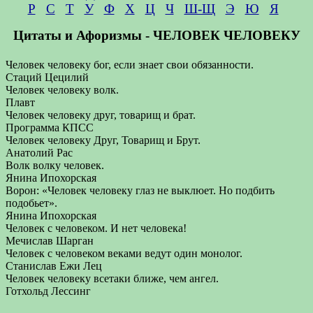
Р
С
Т
У
Ф
Х
Ц
Ч
Ш-Щ
Э
Ю
Я
Цитаты и Афоризмы - ЧЕЛОВЕК ЧЕЛОВЕКУ
Человек человеку бог, если знает свои обязанности.
Стаций Цецилий
Человек человеку волк.
Плавт
Человек человеку друг, товарищ и брат.
Программа КПСС
Человек человеку Друг, Товарищ и Брут.
Анатолий Рас
Волк волку человек.
Янина Ипохорская
Ворон: «Человек человеку глаз не выклюет. Но подбить
подобьет».
Янина Ипохорская
Человек с человеком. И нет человека!
Мечислав Шарган
Человек с человеком веками ведут один монолог.
Станислав Ежи Лец
Человек человеку всетаки ближе, чем ангел.
Готхольд Лессинг