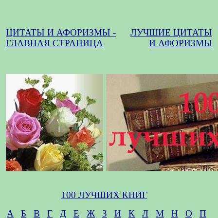
ЦИТАТЫ И АФОРИЗМЫ -
ЛУЧШИЕ ЦИТАТЫ
ГЛАВНАЯ СТРАНИЦА
И АФОРИЗМЫ
100 ЛУЧШИХ КНИГ
А
Б
В
Г
Д
Е
Ж
З
И
К
Л
М
Н
О
П