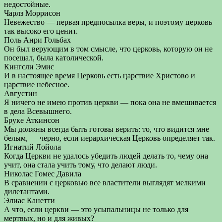
недостойные.
Чарлз Моррисон
Невежество — первая предпосылка веры, и поэтому церковь
так высоко его ценит.
Поль Анри Гольбах
Он был верующим в том смысле, что церковь, которую он не
посещал, была католической.
Кингсли Эмис
И в настоящее время Церковь есть царствие Христово и
царствие небесное.
Августин
Я ничего не имею против церкви — пока она не вмешивается
в дела Всевышнего.
Бруке Аткинсон
Мы должны всегда быть готовы верить: то, что видится мне
белым, — черно, если иерархическая Церковь определяет так.
Игнатий Лойола
Когда Церкви не удалось убедить людей делать то, чему она
учит, она стала учить тому, что делают люди.
Николас Гомес Давила
В сравнении с церковью все властители выглядят мелкими
дилетантами.
Элиас Канетти
А что, если церкви — это усыпальницы не только для
мертвых, но и для живых?