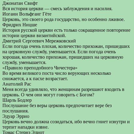
Джонатан Свифт
Вся история церкви — смесь заблуждения и насилия.
Иоганн Вольфганг Гёте
Церковь, это своего рода государство, но особенно лживое.
Фридрих Ницше
История русской церкви есть только сокращенное повторение
истории церкви византийской.
Дмитрий Сергеевич Мережковский
Если погода очень плохая, количество прихожан, пришедших
на церковную службу, уменьшается. Если погода очень
хорошая, количество прихожан, пришедших на церковную
службу, уменьшается.
«Правило преподобного Чичестера»
Во время великого поста число верующих несколько
снижается, а к пасхе возрастает.
Анатолий Рас
Меня всегда удивляло, что женщинам разрешают входить в
церковь. О чем они могут говорить с Богом?
Шарль Бодлер
Послушание без веры церковь предпочитает вере без
послушания.
Эдуар Эррио
Церковь вечно должна созидаться, ибо вечно гниет изнутри и
терпит нападки извне.
Томас Стернз Элиот