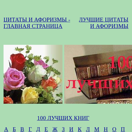
ЦИТАТЫ И АФОРИЗМЫ -
ЛУЧШИЕ ЦИТАТЫ
ГЛАВНАЯ СТРАНИЦА
И АФОРИЗМЫ
100 ЛУЧШИХ КНИГ
А
Б
В
Г
Д
Е
Ж
З
И
К
Л
М
Н
О
П