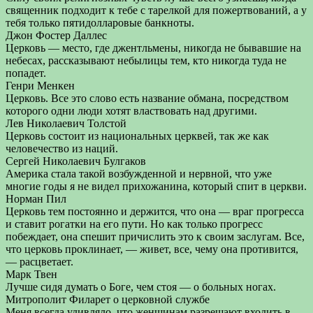
священник подходит к тебе с тарелкой для пожертвований, а у
тебя только пятидолларовые банкноты.
Джон Фостер Даллес
Церковь — место, где джентльмены, никогда не бывавшие на
небесах, рассказывают небылицы тем, кто никогда туда не
попадет.
Генри Менкен
Церковь. Все это слово есть название обмана, посредством
которого одни люди хотят властвовать над другими.
Лев Николаевич Толстой
Церковь состоит из национальных церквей, так же как
человечество из наций.
Сергей Николаевич Булгаков
Америка стала такой возбужденной и нервной, что уже
многие годы я не видел прихожанина, который спит в церкви.
Норман Пил
Церковь тем постоянно и держится, что она — враг прогресса
и ставит рогатки на его пути. Но как только прогресс
побеждает, она спешит причислить это к своим заслугам. Все,
что церковь проклинает, — живет, все, чему она противится,
— расцветает.
Марк Твен
Лучше сидя думать о Боге, чем стоя — о больных ногах.
Митрополит Филарет о церковной службе
Меня всегда удивляло, что женщинам разрешают входить в