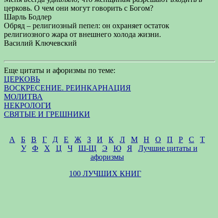
церковь. О чем они могут говорить с Богом?
Шарль Бодлер
Обряд – религиозный пепел: он охраняет остаток
религиозного жара от внешнего холода жизни.
Василий Ключевский
Еще цитаты и афоризмы по теме:
ЦЕРКОВЬ
ВОСКРЕСЕНИЕ. РЕИНКАРНАЦИЯ
МОЛИТВА
НЕКРОЛОГИ
СВЯТЫЕ И ГРЕШНИКИ
А
Б
В
Г
Д
Е
Ж
З
И
К
Л
М
Н
О
П
Р
С
Т
У
Ф
Х
Ц
Ч
Ш-Щ
Э
Ю
Я
Лучшие цитаты и
афоризмы
100 ЛУЧШИХ КНИГ