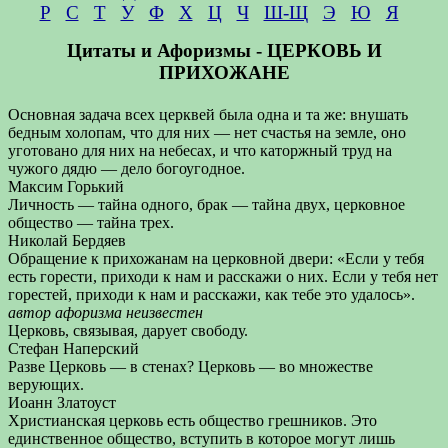
Р
С
Т
У
Ф
Х
Ц
Ч
Ш-Щ
Э
Ю
Я
Цитаты и Афоризмы - ЦЕРКОВЬ И
ПРИХОЖАНЕ
Основная задача всех церквей была одна и та же: внушать
бедным холопам, что для них — нет счастья на земле, оно
уготовано для них на небесах, и что каторжный труд на
чужого дядю — дело богоугодное.
Максим Горький
Личность — тайна одного, брак — тайна двух, церковное
общество — тайна трех.
Николай Бердяев
Обращение к прихожанам на церковной двери: «Если у тебя
есть горести, приходи к нам и расскажи о них. Если у тебя нет
горестей, приходи к нам и расскажи, как тебе это удалось».
автор афоризма неизвестен
Церковь, связывая, дарует свободу.
Стефан Наперский
Разве Церковь — в стенах? Церковь — во множестве
верующих.
Иоанн Златоуст
Христианская церковь есть общество грешников. Это
единственное общество, вступить в которое могут лишь