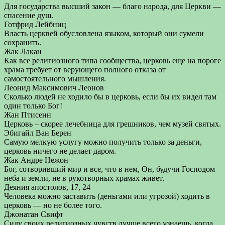
Для государства высший закон — благо народа, для Церкви —
спасение душ.
Готфрид Лейбниц
Власть церквей обусловлена языком, который они сумели
сохранить.
Жак Лакан
Как все религиозного типа сообщества, церковь еще на пороге
храма требует от верующего полного отказа от
самостоятельного мышления.
Леонид Максимович Леонов
Сколько людей не ходило бы в церковь, если бы их видел там
один только Бог!
Жан Птисенн
Церковь – скорее лечебница для грешников, чем музей святых.
Эбигайл Ван Берен
Самую мелкую услугу можно получить только за деньги,
церковь ничего не делает даром.
Жак Андре Нежон
Бог, сотворивший мир и все, что в нем, Он, будучи Господом
неба и земли, не в рукотворных храмах живет.
Деяния апостолов, 17, 24
Человека можно заставить (деньгами или угрозой) ходить в
церковь — но не более того.
Джонатан Свифт
Силу своих религиозных чувств лучше всего узнаешь, когда