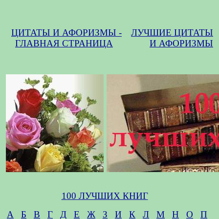
ЦИТАТЫ И АФОРИЗМЫ -
ЛУЧШИЕ ЦИТАТЫ
ГЛАВНАЯ СТРАНИЦА
И АФОРИЗМЫ
100 ЛУЧШИХ КНИГ
А
Б
В
Г
Д
Е
Ж
З
И
К
Л
М
Н
О
П