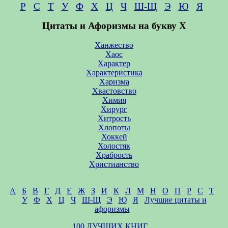
Р
С
Т
У
Ф
Х
Ц
Ч
Ш-Щ
Э
Ю
Я
Цитаты и Афоризмы на букву Х
Ханжество
Хаос
Характер
Характеристика
Харизма
Хвастовство
Химия
Хирург
Хитрость
Хлопоты
Хоккей
Холостяк
Храбрость
Христианство
А
Б
В
Г
Д
Е
Ж
З
И
К
Л
М
Н
О
П
Р
С
Т
У
Ф
Х
Ц
Ч
Ш-Щ
Э
Ю
Я
Лучшие цитаты и
афоризмы
100 ЛУЧШИХ КНИГ