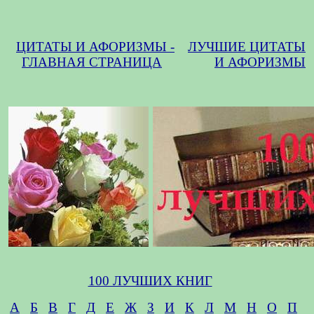
ЦИТАТЫ И АФОРИЗМЫ -
ЛУЧШИЕ ЦИТАТЫ
ГЛАВНАЯ СТРАНИЦА
И АФОРИЗМЫ
100 ЛУЧШИХ КНИГ
А
Б
В
Г
Д
Е
Ж
З
И
К
Л
М
Н
О
П