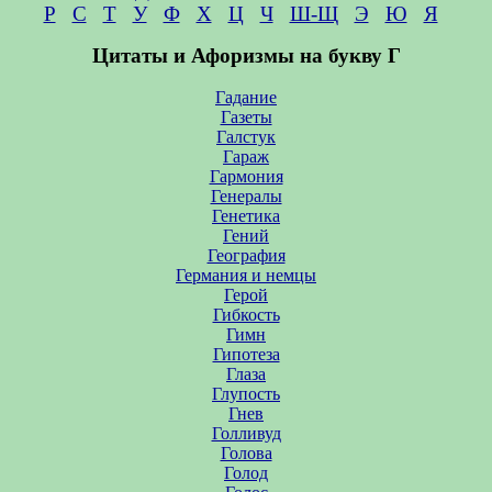
Р
С
Т
У
Ф
Х
Ц
Ч
Ш-Щ
Э
Ю
Я
Цитаты и Афоризмы на букву Г
Гадание
Газеты
Галстук
Гараж
Гармония
Генералы
Генетика
Гений
География
Германия и немцы
Герой
Гибкость
Гимн
Гипотеза
Глаза
Глупость
Гнев
Голливуд
Голова
Голод