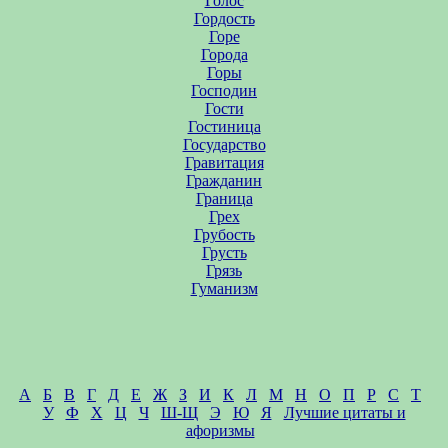
Голос
Гордость
Горе
Города
Горы
Господин
Гости
Гостиница
Государство
Гравитация
Гражданин
Граница
Грех
Грубость
Грусть
Грязь
Гуманизм
А
Б
В
Г
Д
Е
Ж
З
И
К
Л
М
Н
О
П
Р
С
Т
У
Ф
Х
Ц
Ч
Ш-Щ
Э
Ю
Я
Лучшие цитаты и
афоризмы