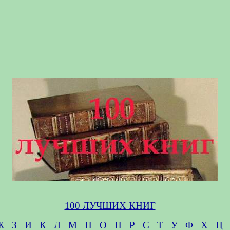
100 ЛУЧШИХ КНИГ
Ж
З
И
К
Л
М
Н
О
П
Р
С
Т
У
Ф
Х
Ц