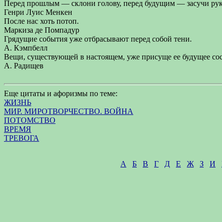
Перед прошлым — склони голову, перед будущим — засучи рук
Генри Луис Менкен
После нас хоть потоп.
Маркиза де Помпадур
Грядущие события уже отбрасывают перед собой тени.
А. Кэмпбелл
Вещи, существующей в настоящем, уже присуще ее будущее со
А. Радищев
Еще цитаты и афоризмы по теме:
ЖИЗНЬ
МИР. МИРОТВОРЧЕСТВО. ВОЙНА
ПОТОМСТВО
ВРЕМЯ
ТРЕВОГА
А
Б
В
Г
Д
Е
Ж
З
И