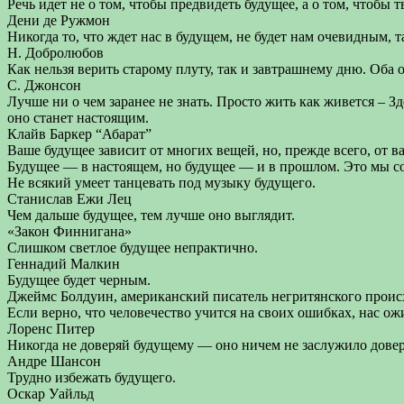
Речь идет не о том, чтобы предвидеть будущее, а о том, чтобы т
Дени де Ружмон
Никогда то, что ждет нас в будущем, не будет нам очевидным, т
Н. Добролюбов
Как нельзя верить старому плуту, так и завтрашнему дню. Оба о
С. Джонсон
Лучше ни о чем заранее не знать. Просто жить как живется – З
оно станет настоящим.
Клайв Баркер “Абарат”
Ваше будущее зависит от многих вещей, но, прежде всего, от в
Будущее — в настоящем, но будущее — и в прошлом. Это мы соз
Не всякий умеет танцевать под музыку будущего.
Станислав Ежи Лец
Чем дальше будущее, тем лучше оно выглядит.
«Закон Финнигана»
Слишком светлое будущее непрактично.
Геннадий Малкин
Будущее будет черным.
Джеймс Болдуин, американский писатель негритянского прои
Если верно, что человечество учится на своих ошибках, нас ож
Лоренс Питер
Никогда не доверяй будущему — оно ничем не заслужило довер
Андре Шансон
Трудно избежать будущего.
Оскар Уайльд