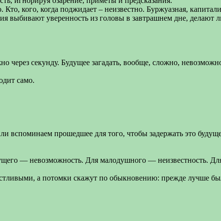
ть, игнорируя озарение, приметы и предсказания.
Кто, кого, когда поджидает – неизвестно. Буржуазная, капиталис
нция выбивают уверенность из головы в завтрашнем дне, делаю
о через секунду. Будущее загадать, вообще, сложно, невозможн
одит само.
и вспоминаем прошедшее для того, чтобы задержать это будуще
удущего — невозможность. Для малодушного — неизвестность. Дл
стливыми, а потомки скажут по обыкновению: прежде лучше бы