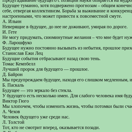
Предугадывание будущего с позиции науки опирается на мудрос
Будущее туманно, хотя подвержено прогнозам – общим конечно. 
себе, отвергая коллективизм. Борьба за выживание и конкуре
настроенными, что может привести к повсеместной смуте.
А. Ильин
Неверящие в будущее, до нее не доживают, умирая по дороге.
И. Гете
Не могу придумать, сиюминутные желания – что мне будет нужн
Ф. Ларошфуко
Будущее нужно постоянно вызывать из небытия, прошлое прих
Станислав Ежи Лец
Будущие события отбрасывают назад свою тень.
Томас Кемпбелл
Лучший пророк для будущего — прошлое.
Д. Байрон
Мы предупреждаем будущее, находя его слишком медленным, ил
Б. Паскаль
Будущее — это зеркало без стекла.
У будущего есть несколько имен. Для слабого человека имя б
Виктор Гюго
Мы хлопочем, чтобы изменить жизнь, чтобы потомки были сча
А. Чехов
Человек будущего уже среди нас.
Л. Толстой
Тот, кто не смотрит вперед, оказывается позади.