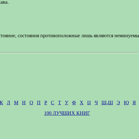
ава.
стояние, состояния противоположные лишь являются неминуемы
К
Л
М
Н
О
П
Р
С
Т
У
Ф
Х
Ц
Ч
Ш-Щ
Э
Ю
Я
100 ЛУЧШИХ КНИГ