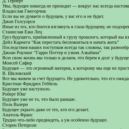
Д. Герберт
Увы, будущее никогда не приходит — вокруг нас всегда настоя
Владислав Гжегорчик
Если вы не думаете о будущем, у вас его и не будет.
Джон Голсуорси
Иные из тех, кто боится взглянуть в глаза будущему, не подозре
Станислав Ежи Лец
Груз будущего, прибавленный к грузу прошлого, который вы вз
Дейл Карнеги “Как перестать беспокоиться и начать жить”
Последствия наших поступков всегда так сложны, так разнообра
Джоан Роулинг “Гарри Поттер и узник Азкабана”
Всю свою жизнь мы только и делаем, что берем в долг у будуще
Моисей Сафир
Будущее — это огромный материк, к которому мы еще не прист
В. Шкловский
Все мы живем за счет будущего. Не удивительно, что его ожида
Кристиан Фридрих Геббель
Будущее уже наступило.
Роберт Юнг
Будущее уже не то, что было раньше.
Поль Валери
Будущее укрыто даже от тех, кто его делает.
Анатоль Франс
Трудно что-либо предвидеть, а уж особенно будущее.
Сторен Петерсон