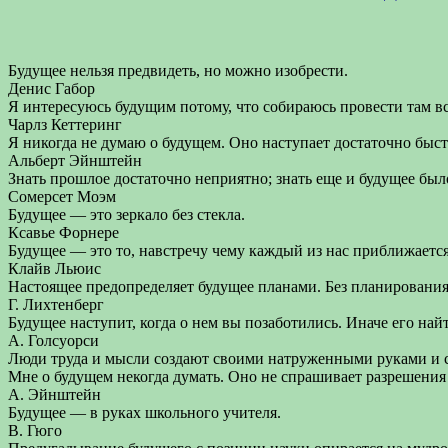
Будущее нельзя предвидеть, но можно изобрести.
Денис Габор
Я интересуюсь будущим потому, что собираюсь провести там в
Чарлз Кеттеринг
Я никогда не думаю о будущем. Оно наступает достаточно быст
Альберт Эйнштейн
Знать прошлое достаточно неприятно; знать еще и будущее бы
Сомерсет Моэм
Будущее — это зеркало без стекла.
Ксавье Форнере
Будущее — это то, навстречу чему каждый из нас приближается 
Клайв Льюис
Настоящее предопределяет будущее планами. Без планировани
Г. Лихтенберг
Будущее наступит, когда о нем вы позаботились. Иначе его найт
А. Голсуорси
Люди труда и мысли создают своими натруженными руками и с
Мне о будущем некогда думать. Оно не спрашивает разрешения 
А. Эйнштейн
Будущее — в руках школьного учителя.
В. Гюго