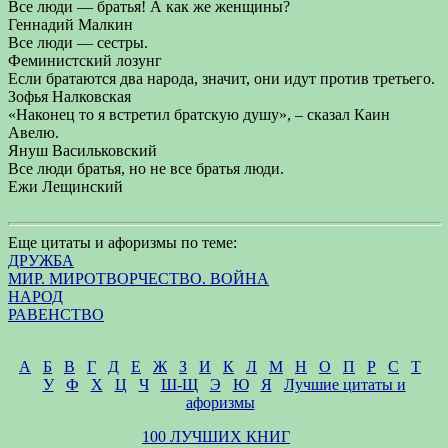
Все люди — братья! А как же женщины?
Геннадий Малкин
Все люди — сестры.
Феминистский лозунг
Если братаются два народа, значит, они идут против третьего.
Зофья Налковская
«Наконец то я встретил братскую душу», – сказал Каин
Авелю.
Януш Васильковский
Все люди братья, но не все братья люди.
Ежи Лещинский
Еще цитаты и афоризмы по теме:
ДРУЖБА
МИР. МИРОТВОРЧЕСТВО. ВОЙНА
НАРОД
РАВЕНСТВО
А
Б
В
Г
Д
Е
Ж
З
И
К
Л
М
Н
О
П
Р
С
Т
У
Ф
Х
Ц
Ч
Ш-Щ
Э
Ю
Я
Лучшие цитаты и
афоризмы
100 ЛУЧШИХ КНИГ