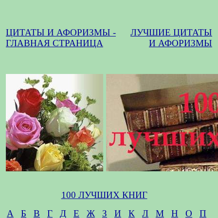
ЦИТАТЫ И АФОРИЗМЫ -
ЛУЧШИЕ ЦИТАТЫ
ГЛАВНАЯ СТРАНИЦА
И АФОРИЗМЫ
100 ЛУЧШИХ КНИГ
А
Б
В
Г
Д
Е
Ж
З
И
К
Л
М
Н
О
П