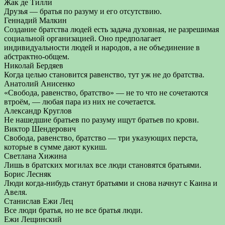
Жак де Тилли
Друзья — братья по разуму и его отсутствию.
Геннадий Малкин
Создание братства людей есть задача духовная, не разрешимая
социальной организацией. Оно предполагает
индивидуальности людей и народов, а не объединение в
абстрактно-общем.
Николай Бердяев
Когда целью становится равенство, тут уж не до братства.
Анатолий Анисенко
«Свобода, равенство, братство» — не то что не сочетаются
втроём, — любая пара из них не сочетается.
Александр Круглов
Не нашедшие братьев по разуму ищут братьев по крови.
Виктор Шендерович
Свобода, равенство, братство — три указующих перста,
которые в сумме дают кукиш.
Светлана Хижина
Лишь в братских могилах все люди становятся братьями.
Борис Лесняк
Люди когда-нибудь станут братьями и снова начнут с Каина и
Авеля.
Станислав Ежи Лец
Все люди братья, но не все братья люди.
Ежи Лещинский