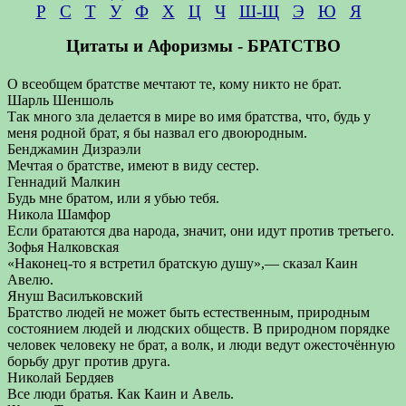
Р
С
Т
У
Ф
Х
Ц
Ч
Ш-Щ
Э
Ю
Я
Цитаты и Афоризмы - БРАТСТВО
О всеобщем братстве мечтают те, кому никто не брат.
Шарль Шеншоль
Так много зла делается в мире во имя братства, что, будь у
меня родной брат, я бы назвал его двоюродным.
Бенджамин Дизраэли
Мечтая о братстве, имеют в виду сестер.
Геннадий Малкин
Будь мне братом, или я убью тебя.
Никола Шамфор
Если братаются два народа, значит, они идут против третьего.
Зофья Налковская
«Наконец-то я встретил братскую душу»,— сказал Каин
Авелю.
Януш Василъковский
Братство людей не может быть естественным, природным
состоянием людей и людских обществ. В природном порядке
человек человеку не брат, а волк, и люди ведут ожесточённую
борьбу друг против друга.
Николай Бердяев
Все люди братья. Как Каин и Авель.