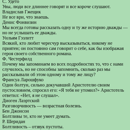
С. Удето
Увы, люди все длиннее говорят и все короче слушают.
Владислав Гжещик
Не все ври, что знаешь.
Денис Фонвизин
Мы всегда готовы рассказать одну и ту же историю дважды —
но не услышать ее дважды.
Уильям Гэзлитт
Всякий, кто любит чересчур высказываться, никому не
приятен; он постоянно сам говорит о себе, как бы изображая
героя своего собственного романа.
Ф. Честерфилд
Почему мы запоминаем во всех подробностях то, что с нами
случилось, но не способны запомнить, сколько раз мы
рассказывали об этом одному и тому же лицу?
Франсуа Ларошфуко
Один болтун, сильно докучавший Аристотелю своим
пустословием, спросил его: «Я тебя не утомил?» Аристотель
ответил: «Нет, я не слушал».
Диоген Лаэртский
Разговорчивость — возрастная болезнь.
Бен Джонсон
Болтливы те, кто не умеет думать.
Р. Шеридан
Болтливость – отзвук пустоты.