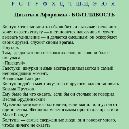
Р
С
Т
У
Ф
Х
Ц
Ч
Ш-Щ
Э
Ю
Я
Цитаты и Афоризмы - БОЛТЛИВОСТЬ
Болтун хочет заставить себя любить и вызывает ненависть,
хочет оказать услугу — и становится навязчивым, хочет
вызвать удивление — и делается смешным; он оскорбляет
своих друзей, служит своим врагам.
Плутарх
Там, где достаточно нескольких слов, не говори более
получаса.
«Пшекруй»
Галстуки, шнурки и язык всегда развязываются в самый
неподходящий момент.
Владислав Гжещик
Болтун подобен маятнику: того и другого надо остановить.
Козьма Прутков
Ему было бы что сказать, если бы он столько не говорил.
Веслав Брудзиньский
Мужчина занимается болтовней, если выпил или устал от
одиночества. Женщина мелет языком просто для практики.
Макс Брандт
Болтуны — самые сдержанные люди: они говорят много,
чтобы ничего не сказать.