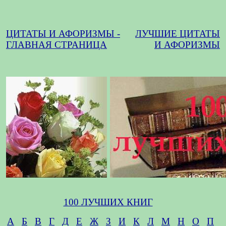
ЦИТАТЫ И АФОРИЗМЫ -
ЛУЧШИЕ ЦИТАТЫ
ГЛАВНАЯ СТРАНИЦА
И АФОРИЗМЫ
100 ЛУЧШИХ КНИГ
А
Б
В
Г
Д
Е
Ж
З
И
К
Л
М
Н
О
П