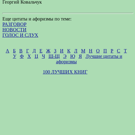
Георгий Ковальчук
Еще цитаты и афоризмы по теме:
РАЗГОВОР
НОВОСТИ
ГОЛОС И СЛУХ
А
Б
В
Г
Д
Е
Ж
З
И
К
Л
М
Н
О
П
Р
С
Т
У
Ф
Х
Ц
Ч
Ш-Щ
Э
Ю
Я
Лучшие цитаты и
афоризмы
100 ЛУЧШИХ КНИГ