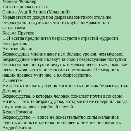
Уильям Фолкнер
Идти с шилом на льва.
Сенека Ауций Анней (Младший)
Укрываться от дождя под дырявым зонтиком столь же
безрассудно и глупо, как чистить зубы наждаком или
сандараком.
Козьма Прутков
…Я всегда предпочитал безрассудство страстей мудрости
бесстрастия.
Анатоль Франс
Безрассудные мнения дают нам больше уроков, чем мудрые.
Безрассудные мнения влекут за собой безрассудные поступки;
безрассудные поступки ведут к тяжелым несчастьям; тяжелые
несчастья являются полезными советчиками. Не мудрость
наших предков учит нас, а их безрассудство.
И. Бентам
Не делать никаких уступок жизни есть признак безрассудства.
Демокрит
Безрассудства, о которых человек сожалеет почти всю свою
жизнь, — это те безрассудства, которые он не совершил, когда
ему представлялся удобный случай.
Хелен Роуленд
Безрассудство — вовсе не доказательство силы желаний и
чувств, а лишь свидетельство нашей к ним неспособности.
Андрей Битов