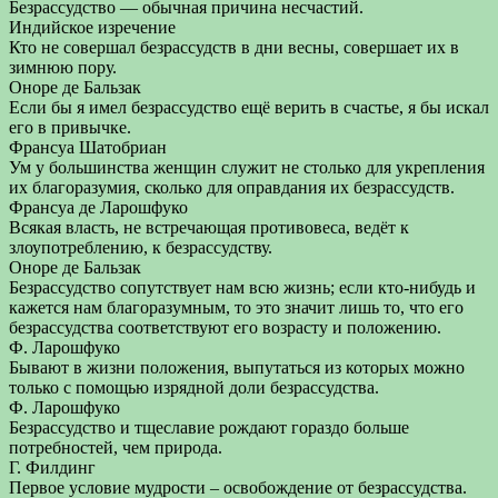
Безрассудство — обычная причина несчастий.
Индийское изречение
Кто не совершал безрассудств в дни весны, совершает их в
зимнюю пору.
Оноре де Бальзак
Если бы я имел безрассудство ещё верить в счастье, я бы искал
его в привычке.
Франсуа Шатобриан
Ум у большинства женщин служит не столько для укрепления
их благоразумия, сколько для оправдания их безрассудств.
Франсуа де Ларошфуко
Всякая власть, не встречающая противовеса, ведёт к
злоупотреблению, к безрассудству.
Оноре де Бальзак
Безрассудство сопутствует нам всю жизнь; если кто-нибудь и
кажется нам благоразумным, то это значит лишь то, что его
безрассудства соответствуют его возрасту и положению.
Ф. Ларошфуко
Бывают в жизни положения, выпутаться из которых можно
только с помощью изрядной доли безрассудства.
Ф. Ларошфуко
Безрассудство и тщеславие рождают гораздо больше
потребностей, чем природа.
Г. Филдинг
Первое условие мудрости – освобождение от безрассудства.