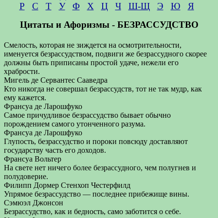
Р
С
Т
У
Ф
Х
Ц
Ч
Ш-Щ
Э
Ю
Я
Цитаты и Афоризмы - БЕЗРАССУДСТВО
Смелость, которая не зиждется на осмотрительности,
именуется безрассудством, подвиги же безрассудного скорее
должны быть приписаны простой удаче, нежели его
храбрости.
Мигель де Сервантес Сааведра
Кто никогда не совершал безрассудств, тот не так мудр, как
ему кажется.
Франсуа де Ларошфуко
Самое причудливое безрассудство бывает обычно
порождением самого утонченного разума.
Франсуа де Ларошфуко
Глупость, безрассудство и пороки повсюду доставляют
государству часть его доходов.
Франсуа Вольтер
На свете нет ничего более безрассудного, чем полугнев и
полудоверие.
Филипп Дормер Стенхоп Честерфилд
Упрямое безрассудство — последнее прибежище вины.
Сэмюэл Джонсон
Безрассудство, как и бедность, само заботится о себе.