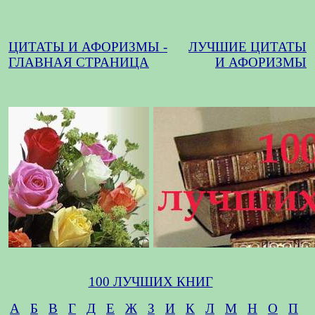
ЦИТАТЫ И АФОРИЗМЫ -
ЛУЧШИЕ ЦИТАТЫ
ГЛАВНАЯ СТРАНИЦА
И АФОРИЗМЫ
100 ЛУЧШИХ КНИГ
А
Б
В
Г
Д
Е
Ж
З
И
К
Л
М
Н
О
П