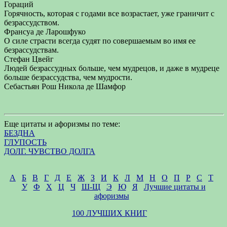
Гораций
Горячность, которая с годами все возрастает, уже граничит с
безрассудством.
Франсуа де Ларошфуко
О силе страсти всегда судят по совершаемым во имя ее
безрассудствам.
Стефан Цвейг
Людей безрассудных больше, чем мудрецов, и даже в мудреце
больше безрассудства, чем мудрости.
Себастьян Рош Никола де Шамфор
Еще цитаты и афоризмы по теме:
БЕЗДНА
ГЛУПОСТЬ
ДОЛГ. ЧУВСТВО ДОЛГА
А
Б
В
Г
Д
Е
Ж
З
И
К
Л
М
Н
О
П
Р
С
Т
У
Ф
Х
Ц
Ч
Ш-Щ
Э
Ю
Я
Лучшие цитаты и
афоризмы
100 ЛУЧШИХ КНИГ