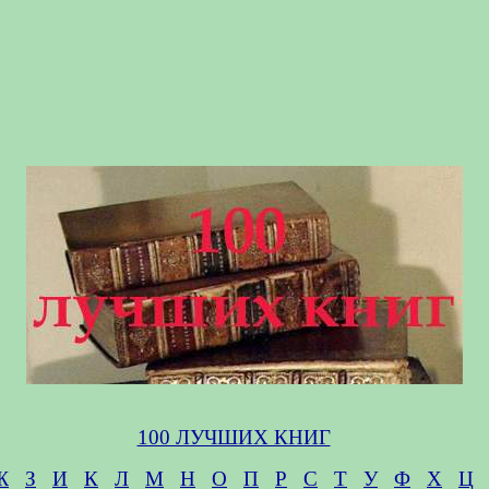
100 ЛУЧШИХ КНИГ
Ж
З
И
К
Л
М
Н
О
П
Р
С
Т
У
Ф
Х
Ц