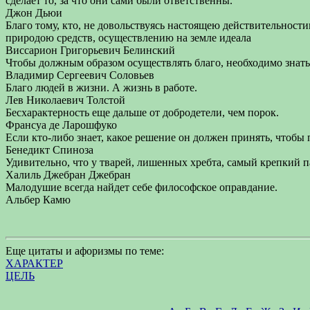
сделает то, за что они сами были ответственны.
Джон Дьюи
Благо тому, кто, не довольствуясь настоящею действительнос
природою средств, осуществлению на земле идеала
Виссарион Григорьевич Белинский
Чтобы должным образом осуществлять благо, необходимо знать ис
Владимир Сергеевич Соловьев
Благо людей в жизни. А жизнь в работе.
Лев Николаевич Толстой
Бесхарактерность еще дальше от добродетели, чем порок.
Франсуа де Ларошфуко
Если кто-либо знает, какое решение он должен принять, чтобы 
Бенедикт Спиноза
Удивительно, что у тварей, лишенных хребта, самый крепкий п
Халиль Джебран Джебран
Малодушие всегда найдет себе философское оправдание.
Альбер Камю
Еще цитаты и афоризмы по теме:
ХАРАКТЕР
ЦЕЛЬ