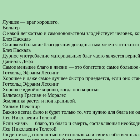
Лучшее — враг хорошего.
Вольтер
С какой легкостью и самодовольством злодействует человек, ког
Блез Паскаль
Слишком большие благодеяния досадны: нам хочется отплатить 
Блез Паскаль
Дурное употребление материальных благ часто является верн
Даниэль Дефо
Самое меньшее благо в жизни — это богатство; самое большое
Готхольд Эфраим Лессинг
Хорошее и даже самое лучшее быстро приедается, если оно ст
Готхольд Эфраим Лессинг
Хорошее вдвойне хорошо, когда оно коротко.
Бальтасар Грасиан-и-Моралес
Земляника растет и под крапивой.
Уильям Шекспир
Важно всегда было и будет только то, что нужно для блага не о
Лев Николаевич Толстой
Если жизнь — благо, то благо и смерть, составляющая необход
Лев Николаевич Толстой
Люди никогда полностью не использовали своих собственных с