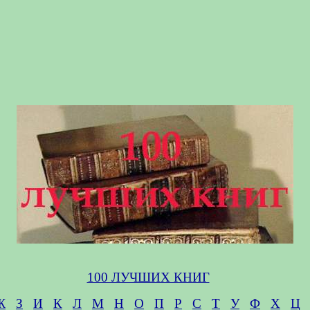
100 ЛУЧШИХ КНИГ
Ж
З
И
К
Л
М
Н
О
П
Р
С
Т
У
Ф
Х
Ц