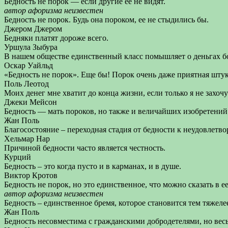
Бедность не порок — если другие ее не видят.
автор афоризма неизвестен
Бедность не порок. Будь она пороком, ее не стыдились бы.
Джером Джером
Бедняки платят дороже всего.
Уршула Зыбура
В нашем обществе единственный класс помышляет о деньгах боле
Оскар Уайльд
«Бедность не порок». Еще бы! Порок очень даже приятная штук
Поль Леотод
Моих денег мне хватит до конца жизни, если только я не захочу
Джеки Мейсон
Бедность — мать пороков, но также и величайших изобретений
Жан Поль
Благосостояние – переходная стадия от бедности к неудовлетво
Хельмар Нар
Причиной бедности часто является честность.
Курций
Бедность – это когда пусто и в карманах, и в душе.
Виктор Кротов
Бедность не порок, но это единственное, что можно сказать в ее
автор афоризма неизвестен
Бедность – единственное бремя, которое становится тем тяжелее
Жан Поль
Бедность несовместима с гражданскими добродетелями, но весь