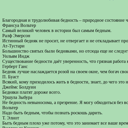
Благородная и трудолюбивая бедность – природное состояние ч
Франсуа Вольтер
Самый великий человек в истории был самым бедным.
Ралф Эмерсон
Истинный бедняк не просит, не отвергает и не откладывает про
Ат-Тустари
Большинство святых были бедняками, но отсюда еще не следуе
Уильям Индж
Существование бедности даёт уверенность, что грязная работа к
Герберт Ганс
Бедняк лучше наслаждается розой на своем окне, чем богач с
П. Буаст
Всякий, кому приходилось жить в бедности, знает, до чего это
Джеймс Болдуин
Бедняки платят дороже всего.
Уршула Зыбура
Не бедность невыносима, а презрение. Я могу обходиться без все
Вольтер
Надо быть бедным, чтобы познать роскошь дарить.
Т. Элиот
Быть бедным плохо уже потому, что это занимает все ваше врем