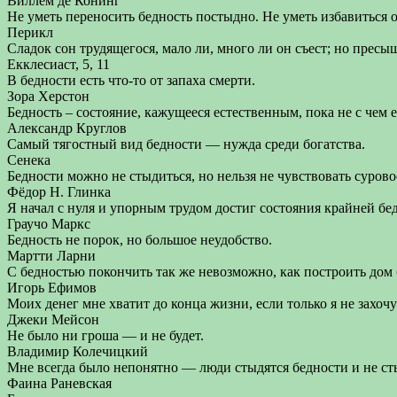
Виллем де Конинг
Не уметь переносить бедность постыдно. Не уметь избавиться о
Перикл
Сладок сон трудящегося, мало ли, много ли он съест; но пресыщ
Екклесиаст, 5, 11
В бедности есть что-то от запаха смерти.
Зора Херстон
Бедность – состояние, кажущееся естественным, пока не с чем е
Александр Круглов
Самый тягостный вид бедности — нужда среди богатства.
Сенека
Бедности можно не стыдиться, но нельзя не чувствовать суровос
Фёдор Н. Глинка
Я начал с нуля и упорным трудом достиг состояния крайней бе
Граучо Маркс
Бедность не порок, но большое неудобство.
Мартти Ларни
С бедностью покончить так же невозможно, как построить дом 
Игорь Ефимов
Моих денег мне хватит до конца жизни, если только я не захочу
Джеки Мейсон
Не было ни гроша — и не будет.
Владимир Колечицкий
Мне всегда было непонятно — люди стыдятся бедности и не сты
Фаина Раневская