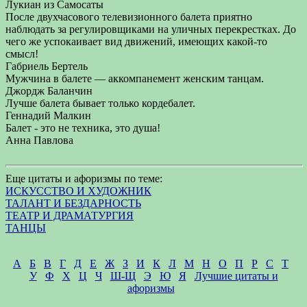
Лукиан из Самосаты
После двухчасового телевизионного балета приятно
наблюдать за регулировщиками на уличных перекрестках. До
чего же успокаивает вид движений, имеющих какой-то
смысл!
Габриель Бертель
Мужчина в балете — аккомпанемент женским танцам.
Джордж Баланчин
Лучше балета бывает только кордебалет.
Геннадий Малкин
Балет - это не техника, это душа!
Анна Павлова
Еще цитаты и афоризмы по теме:
ИСКУССТВО И ХУДОЖНИК
ТАЛАНТ И БЕЗДАРНОСТЬ
ТЕАТР И ДРАМАТУРГИЯ
ТАНЦЫ
А
Б
В
Г
Д
Е
Ж
З
И
К
Л
М
Н
О
П
Р
С
Т
У
Ф
Х
Ц
Ч
Ш-Щ
Э
Ю
Я
Лучшие цитаты и
афоризмы