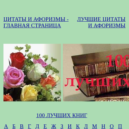
ЦИТАТЫ И АФОРИЗМЫ -
ЛУЧШИЕ ЦИТАТЫ
ГЛАВНАЯ СТРАНИЦА
И АФОРИЗМЫ
100 ЛУЧШИХ КНИГ
А
Б
В
Г
Д
Е
Ж
З
И
К
Л
М
Н
О
П