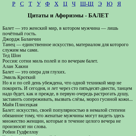
Р
С
Т
У
Ф
Х
Ц
Ч
Ш-Щ
Э
Ю
Я
Цитаты и Афоризмы - БАЛЕТ
Балет — это женский мир, в котором мужчина — лишь
почётный гость.
Джордж Баланчин
Танец — единственное искусство, материалом для которого
служим мы сами.
Тед Шон
Россия: сотни миль полей и по вечерам балет.
Алан Хакни
Балет — это опера для глухих.
Эмиль Кроткий
Но я и по сей день убеждена, что одной техникой мир не
покорить. И сегодня, и лет через сто пятьдесят-двести, танцем
надо будет, как и прежде, в первую очередь растрогать душу,
заставить сопереживать, вызвать слёзы, мороз гусиной кожи...
Майя Плисецкая
Балет: искусство, своей популярностью в немалой степени
обязанное тому, что женатые мужчины могут видеть здесь
множество женщин, которые в течение целого вечера не
произносят ни слова.
Робин Гудфеллоу