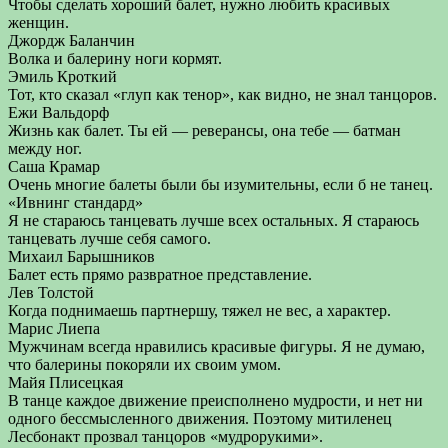
Чтобы сделать хороший балет, нужно любить красивых
женщин.
Джордж Баланчин
Волка и балерину ноги кормят.
Эмиль Кроткий
Тот, кто сказал «глуп как тенор», как видно, не знал танцоров.
Ежи Вальдорф
Жизнь как балет. Ты ей — реверансы, она тебе — батман
между ног.
Саша Крамар
Очень многие балеты были бы изумительны, если б не танец.
«Ивнинг стандард»
Я не стараюсь танцевать лучше всех остальных. Я стараюсь
танцевать лучше себя самого.
Михаил Барышников
Балет есть прямо развратное представление.
Лев Толстой
Когда поднимаешь партнершу, тяжел не вес, а характер.
Марис Лиепа
Мужчинам всегда нравились красивые фигуры. Я не думаю,
что балерины покоряли их своим умом.
Майя Плисецкая
В танце каждое движение преисполнено мудрости, и нет ни
одного бессмысленного движения. Поэтому митиленец
Лесбонакт прозвал танцоров «мудрорукими».