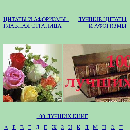
ЦИТАТЫ И АФОРИЗМЫ -
ЛУЧШИЕ ЦИТАТЫ
ГЛАВНАЯ СТРАНИЦА
И АФОРИЗМЫ
100 ЛУЧШИХ КНИГ
А
Б
В
Г
Д
Е
Ж
З
И
К
Л
М
Н
О
П