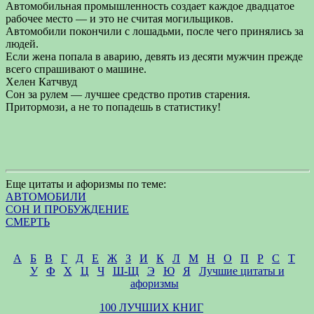
Автомобильная промышленность создает каждое двадцатое
рабочее место — и это не считая могильщиков.
Автомобили покончили с лошадьми, после чего принялись за
людей.
Если жена попала в аварию, девять из десяти мужчин прежде
всего спрашивают о машине.
Хелен Катчвуд
Сон за рулем — лучшее средство против старения.
Притормози, а не то попадешь в статистику!
Еще цитаты и афоризмы по теме:
АВТОМОБИЛИ
СОН И ПРОБУЖДЕНИЕ
СМЕРТЬ
А
Б
В
Г
Д
Е
Ж
З
И
К
Л
М
Н
О
П
Р
С
Т
У
Ф
Х
Ц
Ч
Ш-Щ
Э
Ю
Я
Лучшие цитаты и
афоризмы
100 ЛУЧШИХ КНИГ