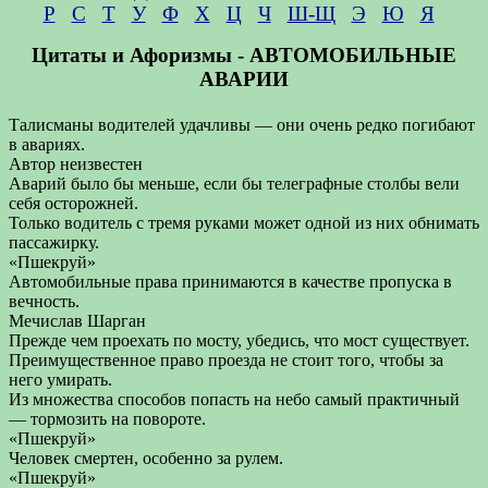
Р
С
Т
У
Ф
Х
Ц
Ч
Ш-Щ
Э
Ю
Я
Цитаты и Афоризмы - АВТОМОБИЛЬНЫЕ
АВАРИИ
Талисманы водителей удачливы — они очень редко погибают
в авариях.
Автор неизвестен
Аварий было бы меньше, если бы телеграфные столбы вели
себя осторожней.
Только водитель с тремя руками может одной из них обнимать
пассажирку.
«Пшекруй»
Автомобильные права принимаются в качестве пропуска в
вечность.
Мечислав Шарган
Прежде чем проехать по мосту, убедись, что мост существует.
Преимущественное право проезда не стоит того, чтобы за
него умирать.
Из множества способов попасть на небо самый практичный
— тормозить на повороте.
«Пшекруй»
Человек смертен, особенно за рулем.
«Пшекруй»