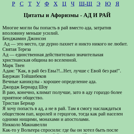
Р
С
Т
У
Ф
Х
Ц
Ч
Ш-Щ
Э
Ю
Я
Цитаты и Афоризмы - АД И РАЙ
Многие могли бы попасть в рай вместо ада, затратив
вполовину меньше усилий.
Бенджамин Джонсон
Ад — это место, где дурно пахнет и никто никого не любит.
Святая Тереза
Ад — единственная действительно значительная
христианская община во вселенной.
Марк Твен
Адам: "Как, в рай без Евы?!...Нет, лучше с Евой без рая!".
Бауржан Тойшибеков
Вечные каникулы - хорошее определение ада.
Джордж Бернард Шоу
В раю, конечно, климат получше, зато в аду гораздо более
приятное общество.
Тристан Бернар
Я хочу попасть в ад, а не в рай. Там я смогу наслаждаться
обществом пап, королей и герцогов, тогда как рай населен
одними нищими, монахами и апостолами.
Никколо Макиавелли
Как-то у Вольтера спросили: где бы он хотел быть после