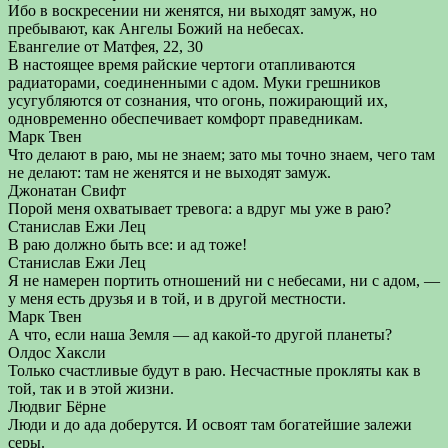
Ибо в воскресении ни женятся, ни выходят замуж, но
пребывают, как Ангелы Божий на небесах.
Евангелие от Матфея, 22, 30
В настоящее время райские чертоги отапливаются
радиаторами, соединенными с адом. Муки грешников
усугубляются от сознания, что огонь, пожирающий их,
одновременно обеспечивает комфорт праведникам.
Марк Твен
Что делают в раю, мы не знаем; зато мы точно знаем, чего там
не делают: там не женятся и не выходят замуж.
Джонатан Свифт
Порой меня охватывает тревога: а вдруг мы уже в раю?
Станислав Ежи Лец
В раю должно быть все: и ад тоже!
Станислав Ежи Лец
Я не намерен портить отношений ни с небесами, ни с адом, —
у меня есть друзья и в той, и в другой местности.
Марк Твен
А что, если наша Земля — ад какой-то другой планеты?
Олдос Хаксли
Только счастливые будут в раю. Несчастные прокляты как в
той, так и в этой жизни.
Людвиг Бёрне
Люди и до ада доберутся. И освоят там богатейшие залежи
серы.