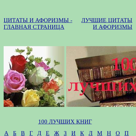
ЦИТАТЫ И АФОРИЗМЫ -
ЛУЧШИЕ ЦИТАТЫ
ГЛАВНАЯ СТРАНИЦА
И АФОРИЗМЫ
100 ЛУЧШИХ КНИГ
А
Б
В
Г
Д
Е
Ж
З
И
К
Л
М
Н
О
П