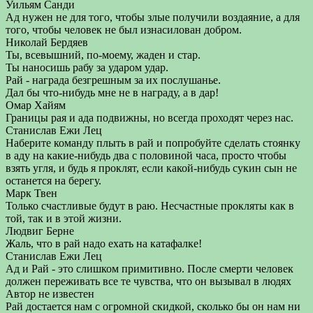
Уильям Санди
Ад нужен не для того, чтобы злые получили воздаяние, а для
того, чтобы человек не был изнасилован добром.
Николай Бердяев
Ты, всевышний, по-моему, жаден и стар.
Ты наносишь рабу за ударом удар.
Рай - награда безгрешным за их послушанье.
Дал бы что-нибудь мне не в награду, а в дар!
Омар Хайям
Границы рая и ада подвижны, но всегда проходят через нас.
Станислав Ежи Лец
Наберите команду плыть в рай и попробуйте сделать стоянку
в аду на какие-нибудь два с половиной часа, просто чтобы
взять угля, и будь я проклят, если какой-нибудь сукин сын не
останется на берегу.
Марк Твен
Только счастливые будут в раю. Несчастные прокляты как в
той, так и в этой жизни.
Людвиг Берне
Жаль, что в рай надо ехать на катафалке!
Станислав Ежи Лец
Ад и Рай - это слишком примитивно. После смерти человек
должен переживать все те чувства, что он вызывал в людях
Автор не известен
Рай достается нам с огромной скидкой, сколько бы он нам ни