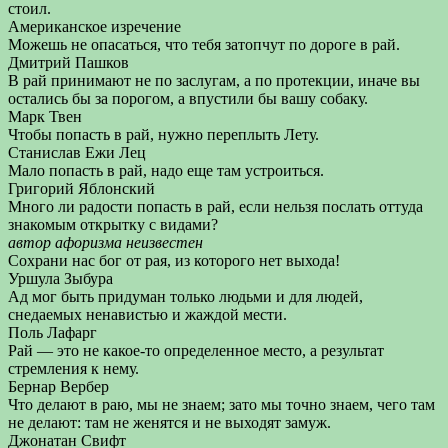
стоил.
Американское изречение
Можешь не опасаться, что тебя затопчут по дороге в рай.
Дмитрий Пашков
В рай принимают не по заслугам, а по протекции, иначе вы
остались бы за порогом, а впустили бы вашу собаку.
Марк Твен
Чтобы попасть в рай, нужно переплыть Лету.
Станислав Ежи Лец
Мало попасть в рай, надо еще там устроиться.
Григорий Яблонский
Много ли радости попасть в рай, если нельзя послать оттуда
знакомым открытку с видами?
автор афоризма неизвестен
Сохрани нас бог от рая, из которого нет выхода!
Уршула Зыбура
Ад мог быть придуман только людьми и для людей,
снедаемых ненавистью и жаждой мести.
Поль Лафарг
Рай — это не какое-то определенное место, а результат
стремления к нему.
Бернар Вербер
Что делают в раю, мы не знаем; зато мы точно знаем, чего там
не делают: там не женятся и не выходят замуж.
Джонатан Свифт