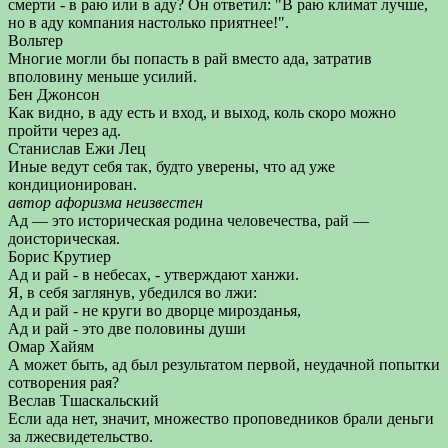
смерти - в раю или в аду? Он ответил: "В раю климат лучше,
но в аду компания настолько приятнее!".
Вольтер
Многие могли бы попасть в рай вместо ада, затратив
вполовину меньше усилий.
Бен Джонсон
Как видно, в аду есть и вход, и выход, коль скоро можно
пройти через ад.
Станислав Ежи Лец
Иные ведут себя так, будто уверены, что ад уже
кондиционирован.
автор афоризма неизвестен
Ад — это историческая родина человечества, рай —
доисторическая.
Борис Крутиер
Ад и рай - в небесах, - утверждают ханжи.
Я, в себя заглянув, убедился во лжи:
Ад и рай - не круги во дворце мирозданья,
Ад и рай - это две половины души
Омар Хайям
А может быть, ад был результатом первой, неудачной попытки
сотворения рая?
Веслав Тшаскальский
Если ада нет, значит, множество проповедников брали деньги
за лжесвидетельство.