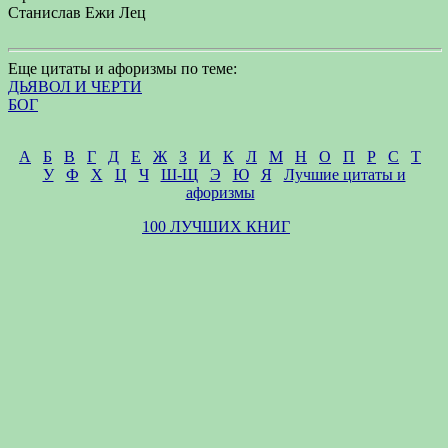
Станислав Ежи Лец
Еще цитаты и афоризмы по теме:
ДЬЯВОЛ И ЧЕРТИ
БОГ
А
Б
В
Г
Д
Е
Ж
З
И
К
Л
М
Н
О
П
Р
С
Т
У
Ф
Х
Ц
Ч
Ш-Щ
Э
Ю
Я
Лучшие цитаты и
афоризмы
100 ЛУЧШИХ КНИГ