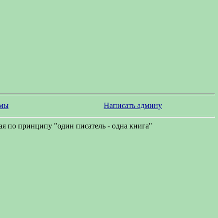
змы
Написать админу
я по принципу "один писатель - одна книга"