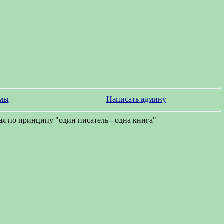
змы
Написать админу
я по принципу "один писатель - одна книга"