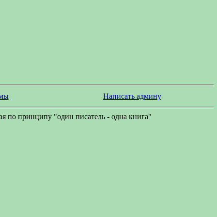
змы
Написать админу
я по принципу "один писатель - одна книга"